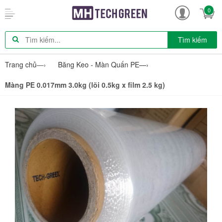
0
Tìm kiếm
Trang chủ
—›
Băng Keo - Màn Quấn PE
—›
Màng PE 0.017mm 3.0kg (lõi 0.5kg x film 2.5 kg)