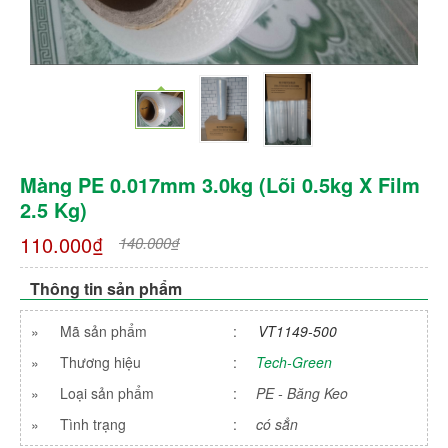
Màng PE 0.017mm 3.0kg (lõi 0.5kg X Film
2.5 Kg)
110.000₫
140.000₫
Thông tin sản phẩm
»
Mã sản phẩm
:
VT1149-500
»
Thương hiệu
:
Tech-Green
»
Loại sản phẩm
:
PE - Băng Keo
»
Tình trạng
:
có sẳn