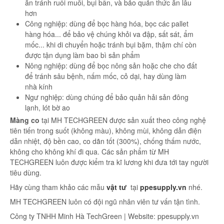
ăn tránh ruồi muỗi, bụi bẩn, và bảo quản thức ăn lâu
hơn
Công nghiệp: dùng để bọc hàng hóa, bọc các pallet
hàng hóa... để bảo vệ chúng khỏi va đập, sất sát, ẩm
mốc... khi di chuyển hoặc tránh bụi bặm, thậm chí còn
được tận dụng làm bao bì sản phẩm
Nông nghiệp: dùng để bọc nông sản hoặc che cho đất
để tránh sâu bệnh, nấm mốc, cỏ dại, hay dùng làm
nhà kính
Ngư nghiệp: dùng chúng để bảo quản hải sản đông
lạnh, lót bờ ao
Màng co
tại MH TECHGREEN được sản xuất theo công nghệ
tiên tiến trong suốt (không màu), không mùi, không dẫn điện
dẫn nhiệt, độ bền cao, co dãn tốt (300%), chống thấm nước,
không cho không khí đi qua. Các sản phẩm từ MH
TECHGREEN luôn được kiểm tra kĩ lương khi đưa tới tay người
tiêu dùng.
Hãy cùng tham khảo các mẫu
vật tư
tại
ppesupply.vn
nhé.
MH TECHGREEN luôn có đội ngũ nhân viên tư vấn tận tình.
Công ty TNHH Minh Hà TechGreen | Website: ppesupply.vn