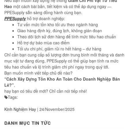
Nếu bạn muốn xây dựng hệ thống
Giảm Chi Phí Vật Tư Tiêu
Hao
một cách bài bản, tiết kiệm và có thể áp dụng ngay —
PPESupply sẵn sàng đồng hành cùng bạn.
PPESupply
hỗ trợ doanh nghiệp:
Tư vấn mức tồn kho tối ưu theo ngành hàng
Giao hàng định kỳ, đúng lịch, không gián đoạn
Theo dõi lịch sử đơn hàng để tính mức tiêu hao chuẩn
Hỗ trợ dự báo mùa cao điểm
Tối ưu chi phí, giảm rủi ro hết hàng – dư hàng
Chỉ cần bạn cung cấp số lượng đơn trung bình mỗi tháng và danh
mục vật tư đang dùng, PPESupply có thể giúp bạn tính ra mức
tiêu hao chuẩn và lộ trình giảm chi phí ngay trong quý tới.
Bạn muốn mình viết tiếp chủ đề nào?
“Cách Xây Dựng Tồn Kho An Toàn Cho Doanh Nghiệp Bán
Lẻ?”
,
hay bạn có tiêu đề mới? Chỉ cần nói tiếp nhé!
Tags:
Kinh Nghiệm Hay
|
24/November/2025
DANH MỤC TIN TỨC