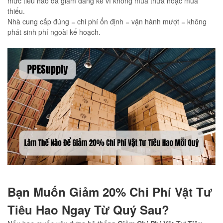
mức tiêu hao đã giảm đáng kể vì không mua thừa hoặc mua
thiếu.
Nhà cung cấp đúng = chi phí ổn định = vận hành mượt = không
phát sinh phí ngoài kế hoạch.
Bạn Muốn Giảm 20% Chi Phí Vật Tư
Tiêu Hao Ngay Từ Quý Sau?