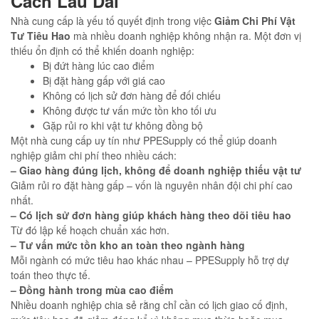
Cách Lâu Dài
Nhà cung cấp là yếu tố quyết định trong việc
Giảm Chi Phí Vật
Tư Tiêu Hao
mà nhiều doanh nghiệp không nhận ra. Một đơn vị
thiếu ổn định có thể khiến doanh nghiệp:
Bị đứt hàng lúc cao điểm
Bị đặt hàng gấp với giá cao
Không có lịch sử đơn hàng để đối chiếu
Không được tư vấn mức tồn kho tối ưu
Gặp rủi ro khi vật tư không đồng bộ
Một nhà cung cấp uy tín như PPESupply có thể giúp doanh
nghiệp giảm chi phí theo nhiều cách:
– Giao hàng đúng lịch, không để doanh nghiệp thiếu vật tư
Giảm rủi ro đặt hàng gấp – vốn là nguyên nhân đội chi phí cao
nhất.
– Có lịch sử đơn hàng giúp khách hàng theo dõi tiêu hao
Từ đó lập kế hoạch chuẩn xác hơn.
– Tư vấn mức tồn kho an toàn theo ngành hàng
Mỗi ngành có mức tiêu hao khác nhau – PPESupply hỗ trợ dự
toán theo thực tế.
– Đồng hành trong mùa cao điểm
Nhiều doanh nghiệp chia sẻ rằng chỉ cần có lịch giao cố định,