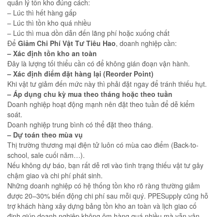
quản lý tồn kho đúng cách:
– Lúc thì hết hàng gấp
– Lúc thì tồn kho quá nhiều
– Lúc thì mua dồn dẫn đến lãng phí hoặc xuống chất
Để
Giảm Chi Phí Vật Tư Tiêu Hao
, doanh nghiệp cần:
– Xác định tồn kho an toàn
Đây là lượng tối thiểu cần có để không gián đoạn vận hành.
– Xác định điểm đặt hàng lại (Reorder Point)
Khi vật tư giảm đến mức này thì phải đặt ngay để tránh thiếu hụt.
– Áp dụng chu kỳ mua theo tháng hoặc theo tuần
Doanh nghiệp hoạt động mạnh nên đặt theo tuần để dễ kiểm
soát.
Doanh nghiệp trung bình có thể đặt theo tháng.
– Dự toán theo mùa vụ
Thị trường thương mại điện tử luôn có mùa cao điểm (Back-to-
school, sale cuối năm…).
Nếu không dự báo, bạn rất dễ rơi vào tình trạng thiếu vật tư gây
chậm giao và chi phí phát sinh.
Những doanh nghiệp có hệ thống tồn kho rõ ràng thường giảm
được 20–30% biến động chi phí sau mỗi quý. PPESupply cũng hỗ
trợ khách hàng xây dựng bảng tồn kho an toàn và lịch giao cố
định giúp doanh nghiệp không ôm hàng quá nhiều mà vẫn vận