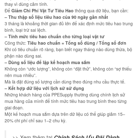
thay vì dùng cảm tính.
Để
Giảm Chi Phí Vật Tư Tiêu Hao
thông qua dữ liệu, bạn cần:
– Thu thập số liệu tiêu hao của 90 ngày gần nhất
3 tháng là khoảng thời gian đủ lớn để xác định mức tiêu hao trung
bình, loại trừ sai lệch.
– Tính mức tiêu hao chuẩn cho từng loại vật tư
Công thức:
Tiêu hao chuẩn = Tổng số dùng / Tổng số đơn
Khi có tiêu chuẩn rõ ràng, bạn biết ngay tháng nào dùng thừa, bộ
phận nào dùng sai.
– Dùng số liệu để lập kế hoạch mua sắm
Không còn “ước lượng”, không còn “đặt thử”, không còn “sợ thiếu
nên mua nhiều”.
Mà là đặt đúng số lượng cần dùng theo đúng nhu cầu thực tế.
– Kết hợp dữ liệu với lịch sử sử dụng
Những khách hàng của PPESupply thường dùng chính lịch sử
mua hàng của mình để tính mức tiêu hao trung bình theo từng
giai đoạn.
Một kế hoạch mua sắm dựa trên dữ liệu có thể giúp giảm 15–
20% chi phí chỉ sau 1–2 chu kỳ.
>> Xem thêm tại
Chính Sách Ưu Đãi Dành