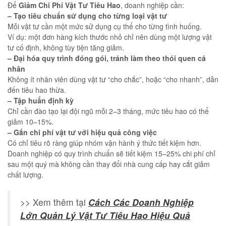
Để
Giảm Chi Phí Vật Tư Tiêu Hao
, doanh nghiệp cần:
– Tạo tiêu chuẩn sử dụng cho từng loại vật tư
Mỗi vật tư cần một mức sử dụng cụ thể cho từng tình huống.
Ví dụ: một đơn hàng kích thước nhỏ chỉ nên dùng một lượng vật
tư cố định, không tùy tiện tăng giảm.
– Đại hóa quy trình đóng gói, tránh làm theo thói quen cá
nhân
Không ít nhân viên dùng vật tư “cho chắc”, hoặc “cho nhanh”, dẫn
đến tiêu hao thừa.
– Tập huấn định kỳ
Chỉ cần đào tạo lại đội ngũ mỗi 2–3 tháng, mức tiêu hao có thể
giảm 10–15%.
– Gắn chi phí vật tư với hiệu quả công việc
Có chỉ tiêu rõ ràng giúp nhóm vận hành ý thức tiết kiệm hơn.
Doanh nghiệp có quy trình chuẩn sẽ tiết kiệm 15–25% chi phí chỉ
sau một quý mà không cần thay đổi nhà cung cấp hay cắt giảm
chất lượng.
>> Xem thêm tại
Cách Các Doanh Nghiệp
Lớn Quản Lý Vật Tư Tiêu Hao Hiệu Quả