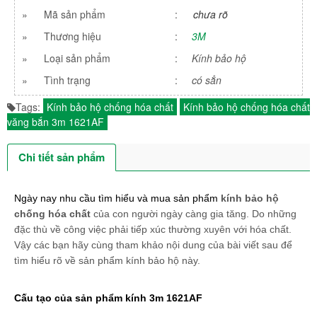
»
Mã sản phẩm
:
chưa rõ
»
Thương hiệu
:
3M
»
Loại sản phẩm
:
Kính bảo hộ
»
Tình trạng
:
có sẳn
Tags:
Kính bảo hộ chống hóa chất
Kính bảo hộ chống hóa chất
văng bắn 3m 1621AF
Chi tiết sản phẩm
Ngày nay nhu cầu tìm hiểu và mua sản phẩm 
kính bảo hộ 
chống hóa chất 
của con người ngày càng gia tăng. Do những 
đặc thù về công việc phải tiếp xúc thường xuyên với hóa chất. 
Vậy các bạn hãy cùng tham khảo nội dung của bài viết sau để 
tìm hiểu rõ về sản phẩm kính bảo hộ này.
Cấu tạo của sản phẩm kính 3m 1621AF