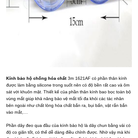
Kính bảo hộ chống hóa chất
 3m 1621AF có phần thân kính 
được làm bằng silicone trong suốt nên có độ bền rất cao và ôm 
sát với khuôn mặt. Thiết kế của phần thân kính bao bọc toàn bộ 
vùng mắt giúp khả năng bảo vệ mắt tối đa khỏi các tác nhân 
bên ngoài như chất lỏng hóa chất bắn ra, bụi bẩn, vật rắn bắn 
vào mắt,....
Phần dây đeo qua đầu của kính bảo hộ là dây chun bằng vải có 
độ co giãn tốt, có thể dễ dàng điều chỉnh được. Nhờ vậy mà khi 