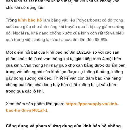
đeo kính sẽ rất bám với khuôn mặt, rất kín khít và không khó 
chịu khi sử dụng lâu.
Tròng
kính bảo hộ
làm bằng vật liệu Polycarbonat có độ trong 
suốt cao giúp cho ánh sáng khi truyền qua ít bị suy giảm cường 
độ. Ngoài ra, khả năng chống xước của kính còn rất tốt và hiệu 
quả trong việc chống lại các tia cực tím lên đến 99,9%.
Một điểm nổi bật của kính bảo hộ 3m 1621AF so với các sản 
phẩm khác đó là có van thông khí tại gián tiếp ở cả 4 mặt bên 
của kính. Van thông khí này giúp cho cân bằng được độ ẩm bên 
trong với bên ngoài của kính tạo được sự thông thoáng, không 
gây đọng sương khi đeo. Thiết kế van còn đảm bảo khả năng 
chống bụi bẩn, chất lỏng hay hóa chất không bị lọt vào bên 
trong qua các lỗ khí.
Xem thêm sản phẩm liên quan: 
https://ppesupply.vn/kinh-
bao-ho-3m-sf401af-1
Công dụng và phạm vi ứng dụng của kính bảo hộ chống 