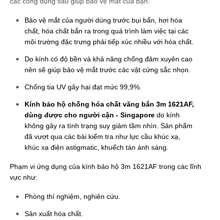
các công dụng sau giúp bảo vệ mắt của bạn:
Bảo vệ mắt của người dùng trước bụi bẩn, hơi hóa 
chất, hóa chất bắn ra trong quá trình làm việc tại các 
môi trường đặc trưng phải tiếp xúc nhiều với hóa chất. 
Do kính có độ bền và khả năng chống đâm xuyên cao 
nên sẽ giúp bảo vệ mắt trước các vật cứng sắc nhọn.
Chống tia UV gây hại đạt mức 99,9%.
Kính bảo hộ chống hóa chất văng bắn 3m 1621AF, 
dùng được cho người cận - Singapore
 do kính 
không gây ra tình trạng suy giảm tầm nhìn. Sản phẩm 
đã vượt qua các bài kiểm tra như lực cầu khúc xạ, 
khúc xạ điện astigmatic, khuếch tán ánh sáng.
Phạm vi ứng dụng của kính bảo hộ 3m 1621AF trong các lĩnh 
vực như:
Phòng thí nghiệm, nghiên cứu.
Sản xuất hóa chất.