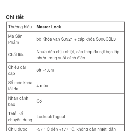
Chi tiết
Thương hiệu
Master Lock
Mã Sản
bộ Khóa van S3921 + cáp khóa S806CBL3
Phẩm
Nhựa dẻo chịu nhiệt, cáp thép đa sợi bọc lớp
Chất liệu
nhựa trong suốt cách điện
Chiều dài
6ft ~1.8m
cáp
Số móc khóa
4 móc
tối đa
Nhãn cảnh
Có
báo
Thiết kế
Lockout/Tagout
chuyên dụng
Chịu được
-57 ° C đến +177 °C, không dẫn nhiệt, dẫn