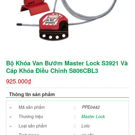
Bộ Khóa Van Bướm Master Lock S3921 Và
Cáp Khóa Điều Chỉnh S806CBL3
925.000₫
Thông tin sản phẩm
»
Mã sản phẩm
:
PPE0442
»
Thương hiệu
:
Master Lock
»
Loại sản phẩm
:
Loto
»
Tình trạng
:
có sẳn