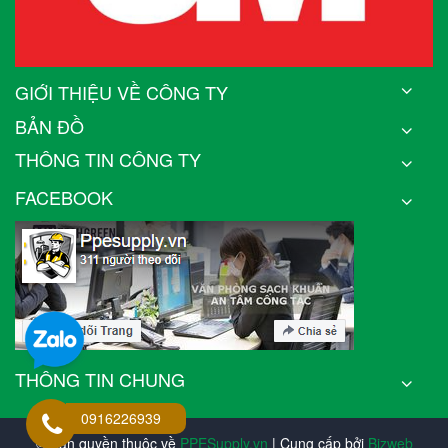
GIỚI THIỆU VỀ CÔNG TY
BẢN ĐỒ
THÔNG TIN CÔNG TY
FACEBOOK
THÔNG TIN CHUNG
0916226939
© Bản quyền thuộc về
PPESupply.vn
| Cung cấp bởi
Bizweb