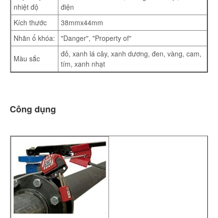
nhiệt độ
điện
Kích thước
38mmx44mm
Nhãn ổ khóa:
"Danger", "Property of"
đỏ, xanh lá cây, xanh dương, đen, vàng, cam,
Màu sắc
tím, xanh nhạt
Công dụng