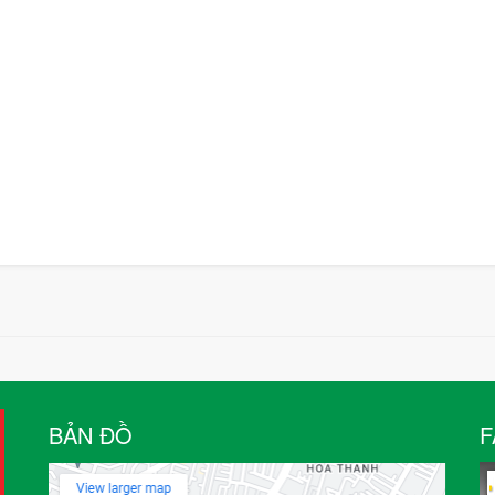
BẢN ĐỒ
F