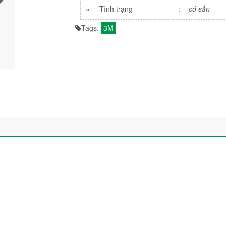
»
Tình trạng
:
có sẳn
Tags:
3M