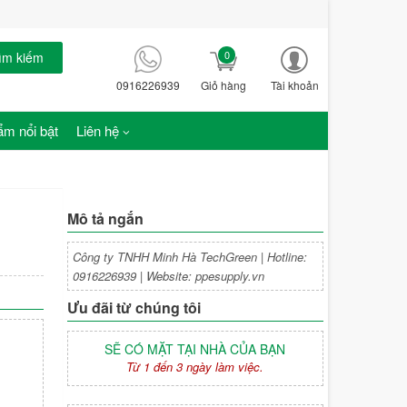
0
ìm kiếm
0916226939
Giỏ hàng
Tài khoản
m nổi bật
Liên hệ
Mô tả ngắn
Công ty TNHH Minh Hà TechGreen | Hotline:
0916226939 | Website: ppesupply.vn
Ưu đãi từ chúng tôi
SẼ CÓ MẶT TẠI NHÀ CỦA BẠN
Từ 1 đến 3 ngày làm việc.