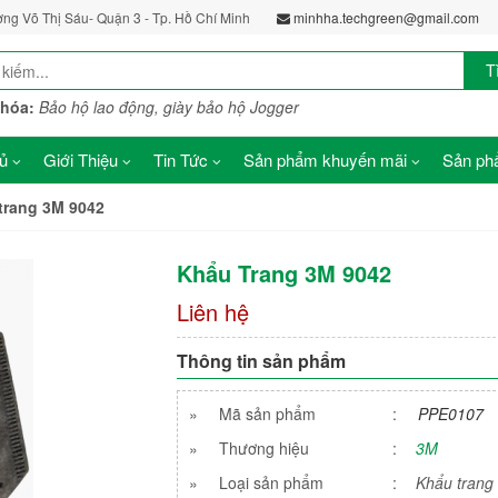
ờng Võ Thị Sáu- Quận 3 - Tp. Hồ Chí Minh
minhha.techgreen@gmail.com
T
khóa:
Bảo hộ lao động, giày bảo hộ Jogger
ủ
Giới Thiệu
Tin Tức
Sản phẩm khuyến mãi
Sản phẩ
trang 3M 9042
Khẩu Trang 3M 9042
Liên hệ
Thông tin sản phẩm
»
Mã sản phẩm
:
PPE0107
»
Thương hiệu
:
3M
»
Loại sản phẩm
:
Khẩu trang