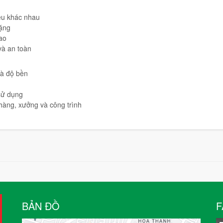
iệu khác nhau
nặng
cao
và an toàn
và độ bền
 sử dụng
 hàng, xưởng và công trình
BẢN ĐỒ
F