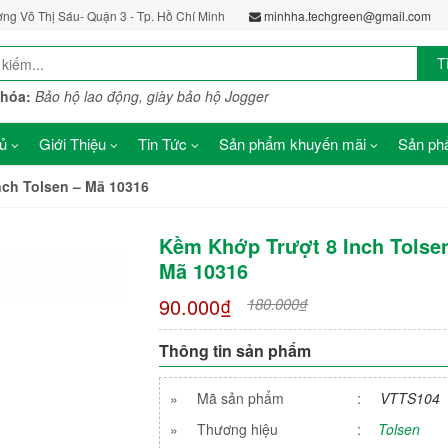
ờng Võ Thị Sáu- Quận 3 - Tp. Hồ Chí Minh
minhha.techgreen@gmail.com
T
khóa:
Bảo hộ lao động, giày bảo hộ Jogger
ủ
Giới Thiệu
Tin Tức
Sản phẩm khuyến mãi
Sản phẩ
nch Tolsen – Mã 10316
Kềm Khớp Trượt 8 Inch Tolse
Mã 10316
90.000₫
180.000₫
Thông tin sản phẩm
»
Mã sản phẩm
:
VTTS104
»
Thương hiệu
:
Tolsen