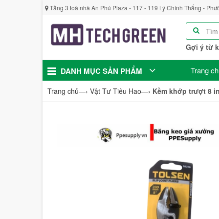
Tầng 3 toà nhà An Phú Plaza - 117 - 119 Lý Chính Thắng - Phư
Gợi ý từ 
Trang ch
DANH MỤC SẢN PHẨM
Trang chủ
—›
Vật Tư Tiêu Hao
—›
Kềm khớp trượt 8 i