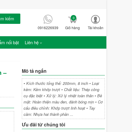
0
ìm kiếm
0916226939
Giỏ hàng
Tài khoản
m nổi bật
Liên hệ
Mô tả ngắn
n –
• Kích thước tổng thể: 200mm, 8 inch • Loại
kềm: Kềm khớp trượt • Chất liệu: Thép công
cụ đặc biệt • Xử lý: Xử lý nhiệt toàn thân • Bề
mặt: Hoàn thiện màu đen, đánh bóng mịn • Cơ
cấu điều chỉnh: Khớp trượt linh hoạt • Tay
cầm: Nhựa hai thành phần ...
Ưu đãi từ chúng tôi