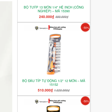
BỘ TUÝP 13 MÓN 1/4" HỆ INCH (CÔNG
NGHIỆP) – MÃ 15390
240.000₫
480.000₫
-50%
BỘ ĐẦU TÍP TỰ ĐỘNG 1/2" 12 MÓN – MÃ
15152
510.000₫
1.020.000₫
-50%