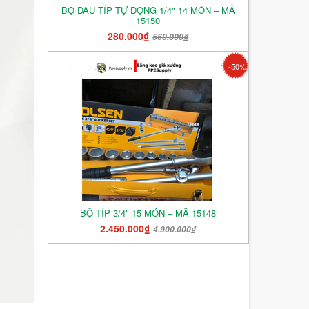
BỘ ĐẦU TÍP TỰ ĐỘNG 1/4" 14 MÓN – MÃ
15150
280.000₫
560.000₫
-50%
BỘ TÍP 3/4" 15 MÓN – MÃ 15148
2.450.000₫
4.900.000₫