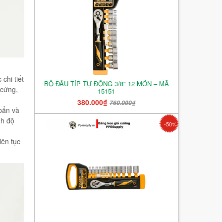
chi tiết
BỘ ĐẦU TÍP TỰ ĐỘNG 3/8" 12 MÓN – MÃ
 cứng,
15151
380.000₫
760.000₫
bẩn và
nh độ
-50%
iên tục