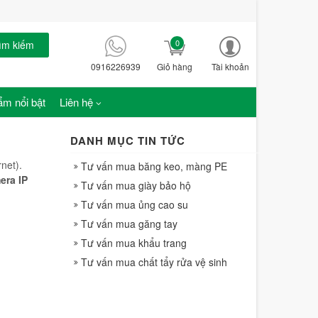
0
ìm kiếm
0916226939
Giỏ hàng
Tài khoản
m nổi bật
Liên hệ
DANH MỤC TIN TỨC
net).
Tư vấn mua băng keo, màng PE
era IP
Tư vấn mua giày bảo hộ
Tư vấn mua ủng cao su
Tư vấn mua găng tay
Tư vấn mua khẩu trang
Tư vấn mua chất tẩy rửa vệ sinh