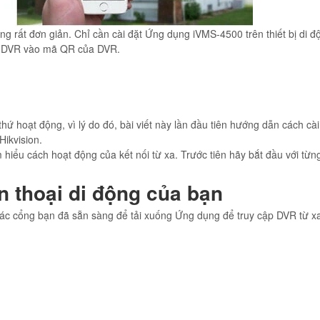
ng rất đơn giản. Chỉ cần cài đặt Ứng dụng iVMS-4500 trên thiết bị di 
hêm DVR vào mã QR của DVR.
ứ hoạt động, vì lý do đó, bài viết này lần đầu tiên hướng dẫn cách cài
Hikvision.
m hiểu cách hoạt động của kết nối từ xa. Trước tiên hãy bắt đầu với từ
n thoại di động của bạn
các cổng bạn đã sẵn sàng để tải xuống Ứng dụng để truy cập DVR từ x