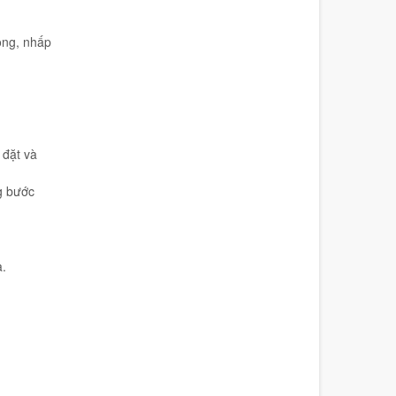
động, nhấp
 đặt và
ng bước
a.