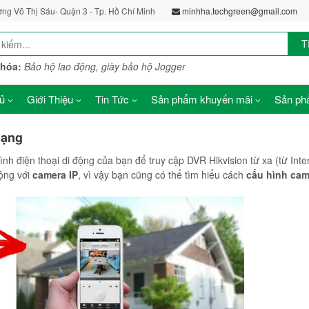
ờng Võ Thị Sáu- Quận 3 - Tp. Hồ Chí Minh
minhha.techgreen@gmail.com
T
khóa:
Bảo hộ lao động, giày bảo hộ Jogger
ủ
Giới Thiệu
Tin Tức
Sản phẩm khuyến mãi
Sản phẩ
mạng
ình điện thoại di động của bạn để truy cập DVR Hikvision từ xa (từ Inter
ộng với
camera IP
, vì vậy bạn cũng có thể tìm hiểu cách
cấu hình cam