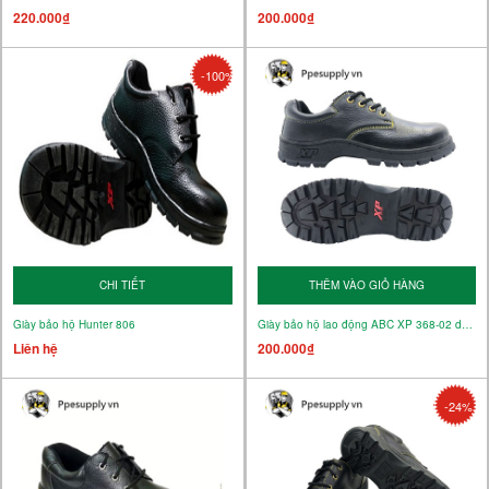
220.000₫
200.000₫
-100%
CHI TIẾT
THÊM VÀO GIỎ HÀNG
Giày bảo hộ Hunter 806
Giày bảo hộ lao động ABC XP 368-02 da thường
Liên hệ
200.000₫
-24%