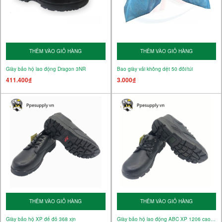
THÊM VÀO GIỎ HÀNG
THÊM VÀO GIỎ HÀNG
Giày bảo hộ lao động Dragon 3NR
Bao giày vải không dệt 50 đôi/túi
411.400₫
3.000₫
THÊM VÀO GIỎ HÀNG
THÊM VÀO GIỎ HÀNG
Giày bảo hộ XP đế đỏ 368 xịn
Giày bảo hộ lao động ABC XP 1206 cao cấp