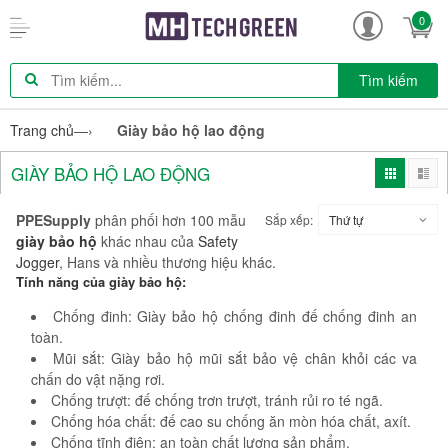
0
Tìm kiếm
Trang chủ
—›
Giày bảo hộ lao động
GIÀY BẢO HỘ LAO ĐỘNG
PPESupply
phân phối hơn 100 mẫu
Sắp xếp:
Thứ tự
giày bảo hộ
khác nhau của
Safety
Jogger
, Hans và nhiều thương hiệu khác.
Tính năng của giày bảo hộ:
Chống đinh: Giày bảo hộ chống đinh đế chống đinh an
toàn.
Mũi sắt: Giày bảo hộ mũi sắt bảo vệ chân khỏi các va
chấn do vật nặng rơi.
Chống trượt: đế chống trơn trượt, tránh rủi ro té ngã.
Chống hóa chất: đế cao su chống ăn mòn hóa chất, axít.
Chống tĩnh điện: an toàn chất lượng sản phẩm.