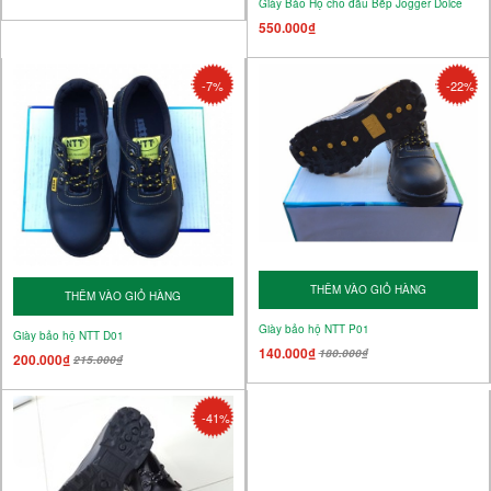
Giày Bảo Hộ cho đầu Bếp Jogger Dolce
550.000₫
-7%
-22%
THÊM VÀO GIỎ HÀNG
THÊM VÀO GIỎ HÀNG
Giày bảo hộ NTT P01
Giày bảo hộ NTT D01
140.000₫
180.000₫
200.000₫
215.000₫
-41%