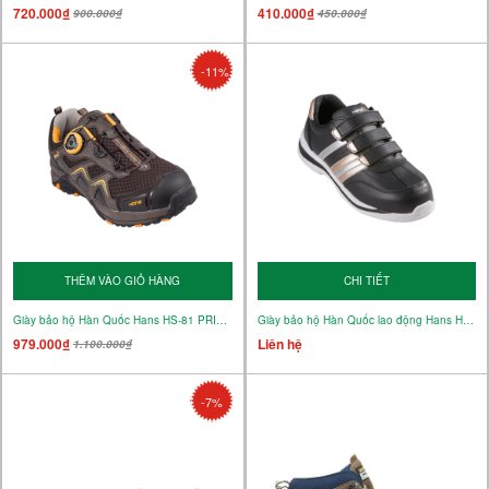
720.000₫
410.000₫
900.000₫
450.000₫
-11%
THÊM VÀO GIỎ HÀNG
CHI TIẾT
Giày bảo hộ Hàn Quốc Hans HS-81 PRINCE - Giày cho công việc nhẹ
Giày bảo hộ Hàn Quốc lao động Hans HS-84 GOLD(Đen) - Giày cho công việc thường
979.000₫
Liên hệ
1.100.000₫
-7%