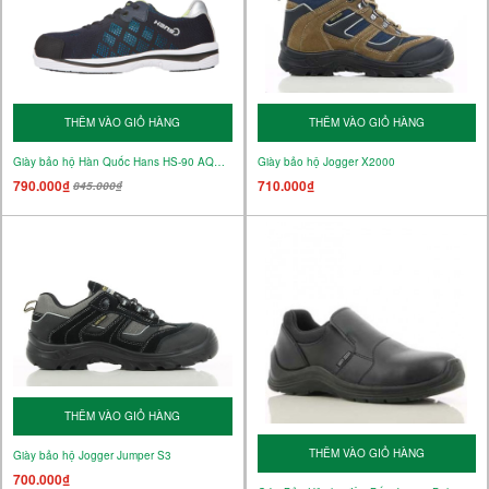
THÊM VÀO GIỎ HÀNG
THÊM VÀO GIỎ HÀNG
Giày bảo hộ Hàn Quốc Hans HS-90 AQUA(XANH)
Giày bảo hộ Jogger X2000
790.000₫
710.000₫
845.000₫
THÊM VÀO GIỎ HÀNG
THÊM VÀO GIỎ HÀNG
Giày bảo hộ Jogger Jumper S3
700.000₫