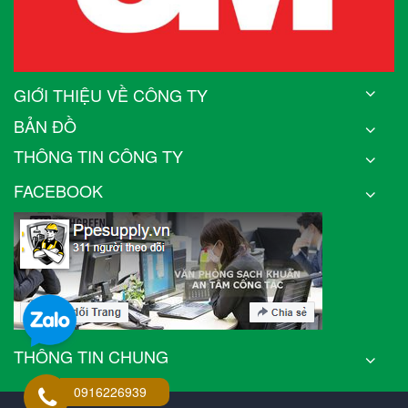
GIỚI THIỆU VỀ CÔNG TY
BẢN ĐỒ
THÔNG TIN CÔNG TY
FACEBOOK
THÔNG TIN CHUNG
0916226939
© Bản quyền thuộc về
PPESupply.vn
| Cung cấp bởi
Bizweb