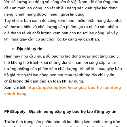
cầu an toàn lao động, có rất nhiều hãng sản xuất giày lao động 
riêng, chính hãng được nhiều người tin dùng. 
Tuy nhiên, bên cạnh đó cũng kèm theo nhiều nhãn hàng đạo nhái 
về thương hiệu và chất lượng sản phẩm tạo ra nhiều sản phẩm 
giá thành rẻ và chất lượng kém bán cho người lao động. Vì vậy, 
khi mua giày cần có sự chọn lọc kỹ càng và cẩn thận.
Địa chỉ uy tín
Hiện nay nhu cầu mua đồ bảo hộ lao động ngày một tăng cao vì 
thế không thể tránh khỏi những địa chỉ hám lợi cung cấp ra thị 
trường những sản phẩm kém chất lượng. Vì thế khi mua giày bảo 
hộ giá rẻ người lao động nên tìm mua tại những địa chỉ uy tín, 
chất lượng để đảm bảo an toàn khi sử dụng.
Xem chi tiết: 
https://ppesupply.vn/mua-giay-bao-ho-lao-dong-
chinh-hang
PPESupply - Địa chỉ cung cấp giày bảo hộ lao động uy tín
Trước tình trạng sản phẩm bảo hộ lao động kém chất lượng tràn 
lan trên thị trường như hiện nay thì việc tìm một địa chỉ cung cấp 