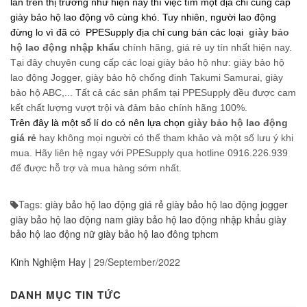
giày bảo hộ lao động vô cùng khó. Tuy nhiên, người lao động 
đừng lo vì đã có  PPESupply địa chỉ cung bán các loại  
giày bảo 
hộ lao động nhập khẩu
 chính hãng, giá rẻ uy tín nhất hiện nay. 
Tại đây chuyên cung cấp các loại giày bảo hộ như: giày bảo hộ 
lao động Jogger, giày bảo hộ chống đinh Takumi Samurai, giày 
bảo hộ ABC,... Tất cả các sản phẩm tại PPESupply đều được cam 
kết chất lượng vượt trội và đảm bảo chính hãng 100%. 
Trên đây là một số lí do có nên lựa chọn 
giày bảo hộ lao động 
giá rẻ
 hay không mọi người có thể tham khảo và một số lưu ý khi 
mua. Hãy liên hệ ngay với PPESupply qua hotline 0916.226.939 
để được hỗ trợ và mua hàng sớm nhất. 
Tags:
giày bảo hộ lao động giá rẻ
giày bảo hộ lao động jogger
giày bảo hộ lao động nam
giày bảo hộ lao động nhập khẩu
giày
bảo hộ lao động nữ
giày bảo hộ lao đông tphcm
Kinh Nghiệm Hay
|
29/September/2022
DANH MỤC TIN TỨC