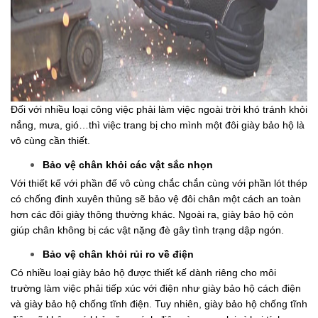
Đối với nhiều loại công việc phải làm việc ngoài trời khó tránh khỏi 
nắng, mưa, gió…thì việc trang bị cho mình một đôi giày bảo hộ là 
vô cùng cần thiết.
Bảo vệ chân khỏi các vật sắc nhọn
Với thiết kế với phần đế vô cùng chắc chắn cùng với phần lót thép 
có chống đinh xuyên thủng sẽ bảo vệ đôi chân một cách an toàn 
hơn các đôi giày thông thường khác. Ngoài ra, giày bảo hộ còn 
giúp chân không bị các vật nặng đè gây tình trạng dập ngón.
Bảo vệ chân khỏi rủi ro về điện 
Có nhiều loại giày bảo hộ được thiết kế dành riêng cho môi 
trường làm việc phải tiếp xúc với điện như giày bảo hộ cách điện 
và giày bảo hộ chống tĩnh điện. Tuy nhiên, giày bảo hộ chống tĩnh 
điện sẽ không có khả năng cách điện và ngược lại vì hai tính 