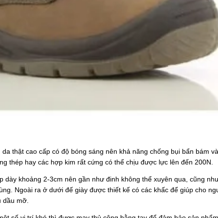
 da thật cao cấp có độ bóng sáng nên khả năng chống bụi bẩn bám vào
ng thép hay các hợp kim rất cứng có thể chịu được lực lên đến 200N.
hép dày khoảng 2-3cm nên gần như đinh không thể xuyên qua, cũng như
ng. Ngoài ra ở dưới đế giày được thiết kế có các khấc để giúp cho n
ều dầu mỡ.
ột số vị trí khó thì được may thủ công bằng tay để đảm bảo sản phẩm