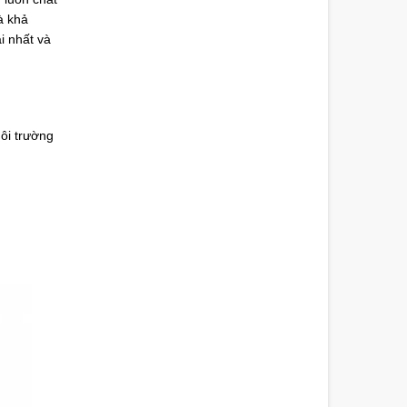
à khả
i nhất và
ôi trường