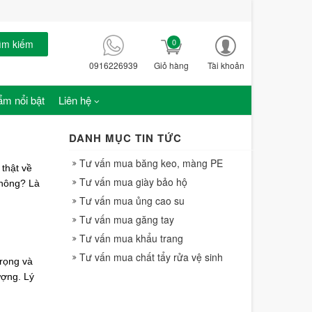
0
ìm kiếm
0916226939
Giỏ hàng
Tài khoản
m nổi bật
Liên hệ
DANH MỤC TIN TỨC
Tư vấn mua băng keo, màng PE
 thật về
Tư vấn mua giày bảo hộ
không? Là
.
Tư vấn mua ủng cao su
Tư vấn mua găng tay
Tư vấn mua khẩu trang
Tư vấn mua chất tẩy rửa vệ sinh
trọng và
ượng. Lý