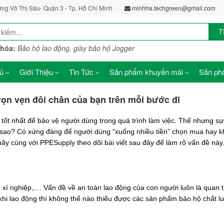
ờng Võ Thị Sáu- Quận 3 - Tp. Hồ Chí Minh
minhha.techgreen@gmail.com
T
khóa:
Bảo hộ lao động, giày bảo hộ Jogger
ủ
Giới Thiệu
Tin Tức
Sản phẩm khuyến mãi
Sản phẩ
rọn vẹn đôi chân của bạn trên mỗi bước đi
 tốt nhất để bảo vệ người dùng trong quá trình làm việc. Thế nhưng sự
sao? Có xứng đáng để người dùng “xuống nhiều tiền” chọn mua hay 
ãy cùng với PPESupply theo dõi bài viết sau đây để làm rõ vấn đề này
 xí nghiệp,.... Vấn đề về an toàn lao động của con người luôn là quan 
hi lao động thì không thể nào thiếu được các sản phẩm bảo hộ chất l