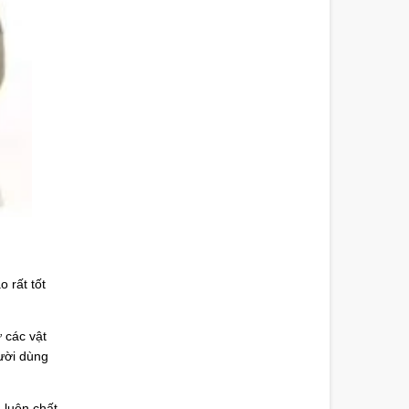
 rất tốt
 các vật
gười dùng
 luôn chất