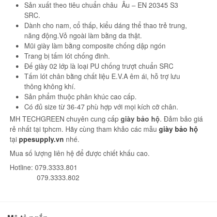
Sản xuất theo tiêu chuẩn châu Âu – EN 20345 S3
SRC.
Dành cho nam, cổ thấp, kiểu dáng thể thao trẻ trung,
năng động.Vỏ ngoài làm bằng da thật.
Mũi giày làm bằng composite chống dập ngón
Trang bị tấm lót chống đinh.
Đế giày 02 lớp là loại PU chống trượt chuẩn SRC
Tấm lót chân bằng chất liệu E.V.A êm ái, hỗ trợ lưu
thông không khí.
Sản phẩm thuộc phân khúc cao cấp.
Có đủ size từ 36-47 phù hợp với mọi kích cỡ chân.
MH TECHGREEN chuyên cung cấp
giày bảo hộ
. Đảm bảo giá
rẻ nhất tại tphcm. Hãy cùng tham khảo các mẫu
giày bảo hộ
tại
ppesupply.vn
nhé.
Mua số lượng liên hệ để được chiết khấu cao.
Hotline: 079.3333.801
079.3333.802