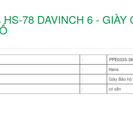
ans HS-78 DAVINCH 6 - GI
SỐ
:
PPE0333-38
:
Hans
:
Giày Bảo hộ
:
có sẳn