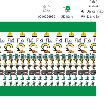
Tài khoản
0
Đăng nhập
Đăng ký
0916226939
Giỏ hàng