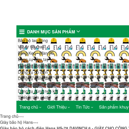
DANH MỤC SẢN PHẨM
Bảo hộ lao động
Vật tư tiêu hao
Băng Keo - Màn PE
Dụng cụ cầm tay
Dụng cụ đo chính xác
Dụng cụ đo điện
Dụng cụ dùng điện
Vận chuyển nâng gỡ
Dụng cụ dùng nén khí
Thiết bị làm sạch
Trang chủ
Giới Thiệu
Tin Tức
Sản phẩm khuy
Trang chủ
—›
Giày bảo hộ Hans
—›
Giày bảo hộ cách điện Hans HS-78 DAVINCH 6 - GIÀY CHO CÔN