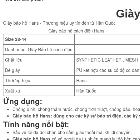
Giày
Giày bảo hộ Hans - Thương hiệu uy tín đến từ Hàn Quốc
Giày bảo hộ cách điện Hans
Size 38-44
Danh mục: Giày Bảo hộ cách điện
Chất liệu
SYNTHETIC LEATHER , MESH
Đế giày
PU kết hợp cao su có độ co dãn
Thương hiệu
Hans
Xuất xứ
Hàn Quốc
Ứng dụng:
Chống đinh, chống thấm nước, chống trơn trượt, chống dầu, hóa
Giày bảo hộ Hans: dùng cho các kỹ sư bảo trì điện, các k
Tính năng nổi bật:
Bảo vệ tối đa đôi chân cho cảm giác thoải mái khi di chuyển.
Giày bảo hộ Hans
có vỏ ngoài da tự nhiên mang lại độ bên ca