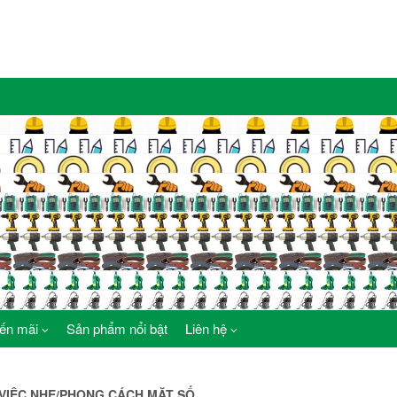
ến mãi
Sản phẩm nổi bật
Liên hệ
G VIỆC NHẸ/PHONG CÁCH MẶT SỐ