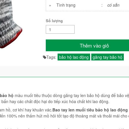
»
Tình trạng
:
có sẳn
Số lượng
Thêm vào giỏ
Tags:
bảo hộ lao động
găng tay bảo hộ
 bảo hộ
màu muối tiêu thuộc dòng găng tay len bảo hộ dùng để bảo vệ
i bẩn hay các chất độc hại do tiếp xúc hóa chất khi lao động.
làm hồ, cơ khí hay khuân vác.
Bao tay len muối tiêu bảo hộ lao động
 đến 100% nên thấm hút mồ hôi tốt tạo độ thoáng mát và thoải mái cho 