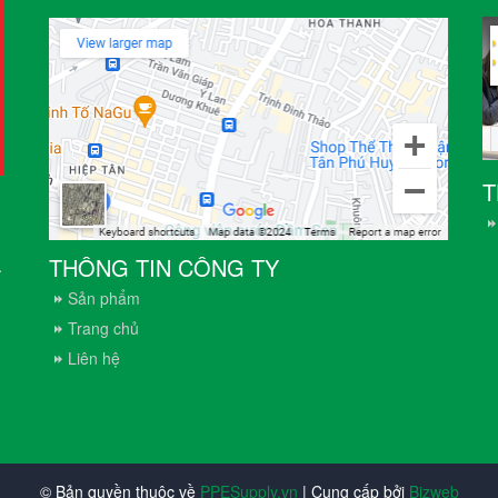
T
THÔNG TIN CÔNG TY
.
Sản phẩm
Trang chủ
Liên hệ
© Bản quyền thuộc về
PPESupply.vn
| Cung cấp bởi
Bizweb