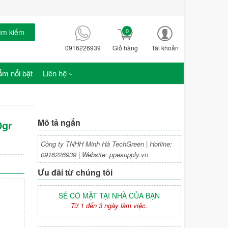
0
ìm kiếm
0916226939
Giỏ hàng
Tài khoản
m nổi bật
Liên hệ
Mô tả ngắn
0gr
Công ty TNHH Minh Hà TechGreen | Hotline:
0916226939 | Website: ppesupply.vn
Ưu đãi từ chúng tôi
SẼ CÓ MẶT TẠI NHÀ CỦA BẠN
Từ 1 đến 3 ngày làm việc.