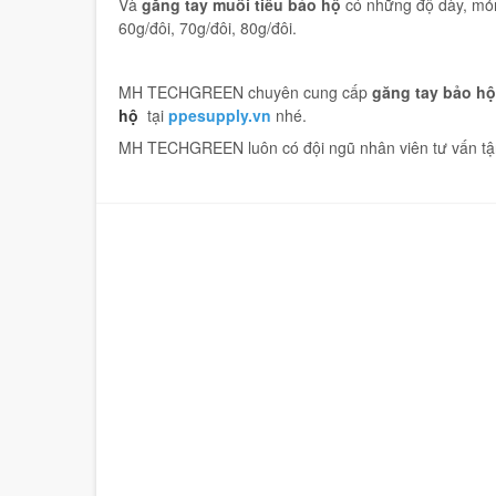
Và
găng tay muối tiêu bảo hộ
có những độ dày, mỏn
60g/đôi, 70g/đôi, 80g/đôi.
MH TECHGREEN chuyên cung cấp
găng tay bảo hộ
hộ
tại
ppesupply.vn
nhé.
MH TECHGREEN luôn có đội ngũ nhân viên tư vấn tận