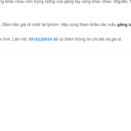
g khác nhau nên trọng lượng của găng tay cũng khác nhau: 40g/đôi, 5
. Đảm bảo giá rẻ nhất tại tphcm. Hãy cùng tham khảo các mẫu
găng t
 tình. Liên hệ:
0916226939
để có thêm thông tin chi tiêt và giá sĩ.