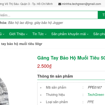
ờng Võ Thị Sáu- Quận 3 - Tp. Hồ Chí Minh
minhha.techgreen@gmail.com
T
khóa:
Bảo hộ lao động, giày bảo hộ Jogger
ủ
Giới Thiệu
Tin Tức
Sản phẩm khuyến mãi
Sản phẩ
tay bảo hộ muối tiêu 50gr
Găng Tay Bảo Hộ Muối Tiêu 5
2.500₫
Thông tin sản phẩm
»
Mã sản phẩm
:
PPE0167
»
Thương hiệu
:
TechGreen
»
Loại sản phẩm
:
PPE