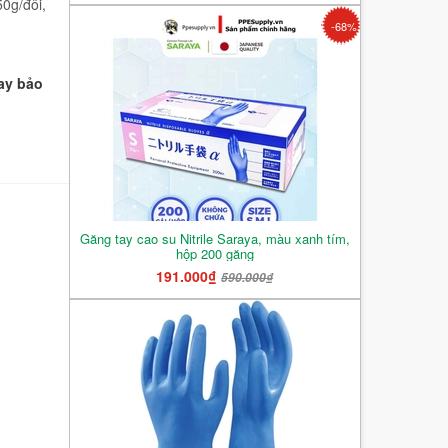
0g/đôi,
-68%
ay bảo
Găng tay cao su Nitrile Saraya, màu xanh tím,
hộp 200 găng
191.000₫
590.000₫