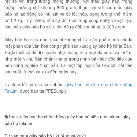
rệt so với trọng lượng thông thường, với mẫu giày này, trọng
lượng thường chỉ khoảng 800 gram, thậm chí với các mẫu giày
bảo hộ lao động có mũi sắt và đế lót thép, trọng lượng khởi điểm
từ 1.2 kg. Tuy nhiên, nhờ sự đổi mới trong công nghệ và vật liệu,
các mẫu giày bảo hộ siêu nhẹ đã ra đời, chỉ nặng từ 600 gram.
Giày bảo hộ siêu nhẹ Takumi không chỉ là sản phẩm, mà còn là
một phần của văn hóa công nghệ sản xuất giày bảo hộ Nhật Bản.
Được thiết kế để di chuyển nhẹ nhàng như một Samurai và lướt đi
như một Ninja. Sản phẩm mang trong mình bản sắc độc đáo của
nền công nghiệp Nhật Bản. Là một tập hợp của tiêu chí cải tiến
sản xuất từ thời xa xưa đến ngày nay.
>> Xem tất cả các sản phẩm
giày bảo hộ siêu nhẹ chính hãng
Takumi
được bán tại PPESupply
Tags:
giày bảo hộ chính hãng
giày bảo hộ siêu nhẹ takumi
giày
bảo hộ takumi
Tư vấn mua giày bảo hộ
|
20/August/2023