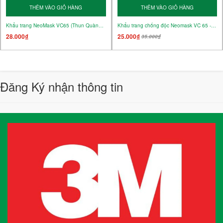
THÊM VÀO GIỎ HÀNG
THÊM VÀO GIỎ HÀNG
Khẩu trang NeoMask VC65 (Thun Quàng Gáy) Xanh đen
Khẩu trang chống độc Neomask VC 65 - Thun Quàng Tai
28.000₫
25.000₫
35.000₫
Đăng Ký nhận thông tin