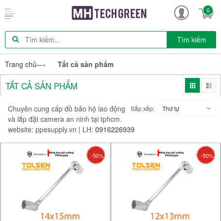
0
Tìm kiếm
Trang chủ
—›
Tất cả sản phẩm
TẤT CẢ SẢN PHẨM
Chuyên cung cấp đồ bảo hộ lao động
Sắp xếp:
Thứ tự
và lắp đặt camera an ninh tại tphcm.
website: ppesupply.vn | LH:
0916226939
-50%
-50%