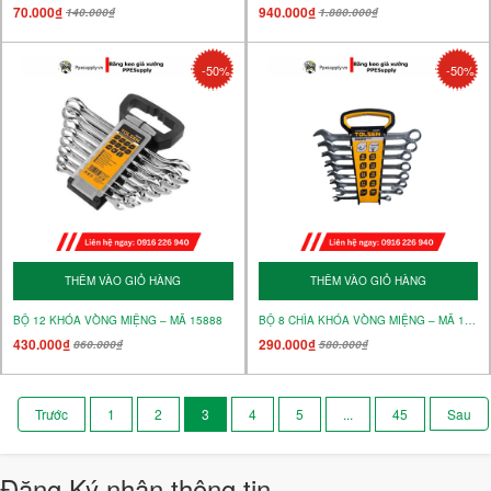
70.000₫
940.000₫
140.000₫
1.880.000₫
-50%
-50%
THÊM VÀO GIỎ HÀNG
THÊM VÀO GIỎ HÀNG
BỘ 12 KHÓA VÒNG MIỆNG – MÃ 15888
BỘ 8 CHÌA KHÓA VÒNG MIỆNG – MÃ 15887
430.000₫
290.000₫
860.000₫
580.000₫
1
2
3
4
5
...
45
Đăng Ký nhận thông tin