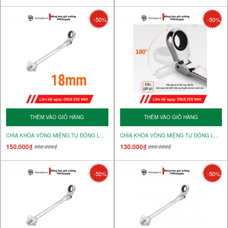
-50%
-50%
THÊM VÀO GIỎ HÀNG
THÊM VÀO GIỎ HÀNG
CHÌA KHÓA VÒNG MIỆNG TỰ ĐỘNG LẮC LÉO 18mm – MÃ 15244
CHÌA KHÓA VÒNG MIỆNG TỰ ĐỘNG LẮC LÉO 17mm – MÃ 15243
150.000₫
130.000₫
300.000₫
260.000₫
-50%
-50%