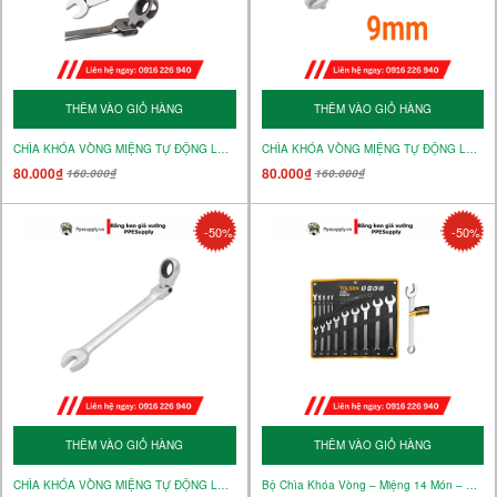
THÊM VÀO GIỎ HÀNG
THÊM VÀO GIỎ HÀNG
CHÌA KHÓA VÒNG MIỆNG TỰ ĐỘNG LẮC LÉO 10mm – MÃ 15236
CHÌA KHÓA VÒNG MIỆNG TỰ ĐỘNG LẮC LÉO 9mm – MÃ 15235
80.000₫
80.000₫
160.000₫
160.000₫
-50%
-50%
THÊM VÀO GIỎ HÀNG
THÊM VÀO GIỎ HÀNG
CHÌA KHÓA VÒNG MIỆNG TỰ ĐỘNG LẮC LÉO 8MM – MÃ 15234
Bộ Chìa Khóa Vòng – Miệng 14 Món – Mã 15889