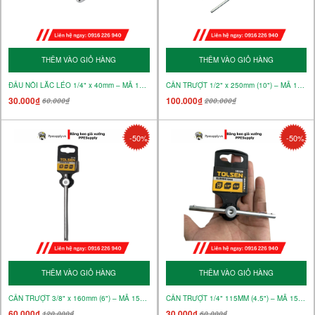
THÊM VÀO GIỎ HÀNG
THÊM VÀO GIỎ HÀNG
ĐẦU NỐI LẮC LÉO 1/4" x 40mm – MÃ 15132
CẦN TRƯỢT 1/2" x 250mm (10") – MÃ 15131
30.000₫
100.000₫
60.000₫
200.000₫
-50%
-50%
THÊM VÀO GIỎ HÀNG
THÊM VÀO GIỎ HÀNG
CẦN TRƯỢT 3/8" x 160mm (6") – MÃ 15130
CẦN TRƯỢT 1/4" 115MM (4.5") – MÃ 15129
60.000₫
30.000₫
120.000₫
60.000₫