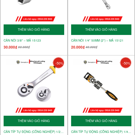
THÊM VÀO GIỎ HÀNG
THÊM VÀO GIỎ HÀNG
CẦN NỐI 3/8" – MÃ 15123
CẦN NỐI 1/4" 50MM (2") – MÃ 15121
30.000₫
20.000₫
60.000₫
40.000₫
-50%
-50%
THÊM VÀO GIỎ HÀNG
THÊM VÀO GIỎ HÀNG
CẦN TÍP TỰ ĐỘNG (CÔNG NGHIỆP) 1/2" – MÃ 16120
CẦN TÍP TỰ ĐỘNG (CÔNG NGHIỆP) 1/4" – MÃ 16118