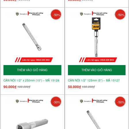
-50%
-50%
THÊM VÀO GIỎ HÀNG
THÊM VÀO GIỎ HÀNG
CẦN NỐI 1/2" x 250mm (10") – MÃ 15128
CẦN NỐI 1/2" 125mm (5") – MÃ 15127
90.000₫
50.000₫
180.000₫
100.000₫
-50%
-50%