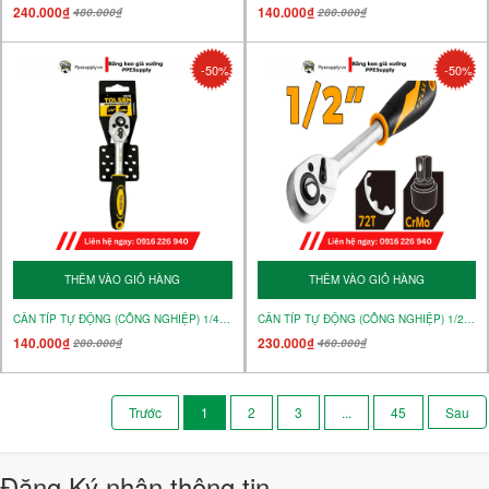
240.000₫
140.000₫
480.000₫
280.000₫
-50%
-50%
THÊM VÀO GIỎ HÀNG
THÊM VÀO GIỎ HÀNG
CẦN TÍP TỰ ĐỘNG (CÔNG NGHIỆP) 1/4" – MÃ 15118
CẦN TÍP TỰ ĐỘNG (CÔNG NGHIỆP) 1/2" – MÃ 15120
140.000₫
230.000₫
280.000₫
460.000₫
1
2
3
...
45
Đăng Ký nhận thông tin