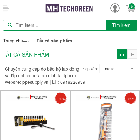
0
Tìm kiếm
Trang chủ
—›
Tất cả sản phẩm
TẤT CẢ SẢN PHẨM
Chuyên cung cấp đồ bảo hộ lao động
Sắp xếp:
Thứ tự
và lắp đặt camera an ninh tại tphcm.
website: ppesupply.vn | LH:
0916226939
-50%
-50%