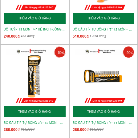
THÊM VÀO GIỎ HÀNG
THÊM VÀO GIỎ HÀNG
BỘ TUÝP 13 MÓN 1/4" HỆ INCH (CÔNG NGHIỆP) – MÃ 15390
BỘ ĐẦU TÍP TỰ ĐỘNG 1/2" 12 MÓN – MÃ 15152
240.000₫
510.000₫
480.000₫
1.020.000₫
-50%
-50%
THÊM VÀO GIỎ HÀNG
THÊM VÀO GIỎ HÀNG
BỘ ĐẦU TÍP TỰ ĐỘNG 3/8" 12 MÓN – MÃ 15151
BỘ ĐẦU TÍP TỰ ĐỘNG 1/4" 14 MÓN – MÃ 15150
380.000₫
280.000₫
760.000₫
560.000₫