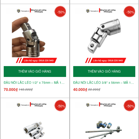
-50%
-50%
THÊM VÀO GIỎ HÀNG
THÊM VÀO GIỎ HÀNG
ĐẦU NỐI LẮC LÉO 1/2" x 75mm – MÃ 15134
ĐẦU NỐI LẮC LÉO 3/8" x 56mm – MÃ 15133
70.000₫
40.000₫
140.000₫
80.000₫
-50%
-50%