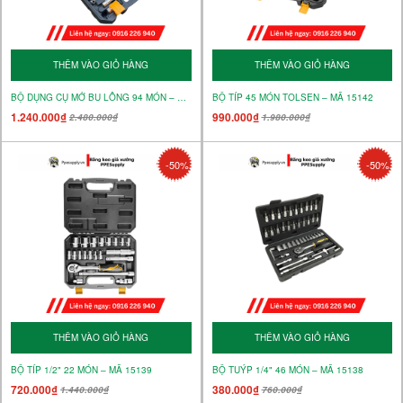
THÊM VÀO GIỎ HÀNG
THÊM VÀO GIỎ HÀNG
BỘ DỤNG CỤ MỞ BU LÔNG 94 MÓN – MÃ 15145
BỘ TÍP 45 MÓN TOLSEN – MÃ 15142
1.240.000₫
990.000₫
2.480.000₫
1.980.000₫
-50%
-50%
THÊM VÀO GIỎ HÀNG
THÊM VÀO GIỎ HÀNG
BỘ TÍP 1/2" 22 MÓN – MÃ 15139
BỘ TUÝP 1/4" 46 MÓN – MÃ 15138
720.000₫
380.000₫
1.440.000₫
760.000₫