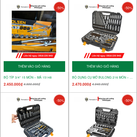
-50%
-50%
THÊM VÀO GIỎ HÀNG
THÊM VÀO GIỎ HÀNG
BỘ TÍP 3/4" 15 MÓN – MÃ 15148
BỘ DỤNG CỤ MỞ BULONG 216 MÓN – MÃ 15147
2.450.000₫
2.470.000₫
4.900.000₫
4.940.000₫
-50%
-50%