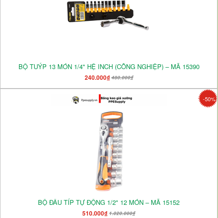
BỘ TUÝP 13 MÓN 1/4" HỆ INCH (CÔNG NGHIỆP) – MÃ 15390
240.000₫
480.000₫
-50%
BỘ ĐẦU TÍP TỰ ĐỘNG 1/2" 12 MÓN – MÃ 15152
510.000₫
1.020.000₫