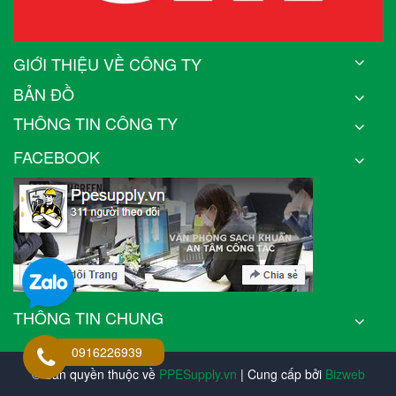
GIỚI THIỆU VỀ CÔNG TY
BẢN ĐỒ
THÔNG TIN CÔNG TY
FACEBOOK
THÔNG TIN CHUNG
0916226939
© Bản quyền thuộc về
PPESupply.vn
| Cung cấp bởi
Bizweb