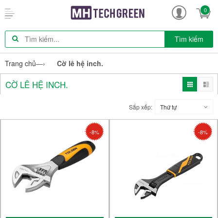
0
Tìm kiếm
Trang chủ
—›
Cờ lê hệ inch.
CỜ LÊ HỆ INCH.
Sắp xếp:
Thứ tự
-8%
-8%