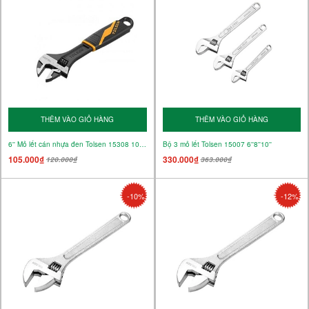
THÊM VÀO GIỎ HÀNG
THÊM VÀO GIỎ HÀNG
6'' Mỏ lết cán nhựa đen Tolsen 15308 100mm
Bộ 3 mỏ lết Tolsen 15007 6''8''10''
105.000₫
330.000₫
120.000₫
363.000₫
-10%
-12%