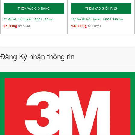
THÊM VÀO GIỎ HÀNG
THÊM VÀO GIỎ HÀNG
6'' Mỏ lết trơn Tolsen 15001 150mm
10'' Mỏ lết trơn Tolsen 15003 250mm
81.000₫
146.000₫
90.000₫
165.000₫
Đăng Ký nhận thông tin