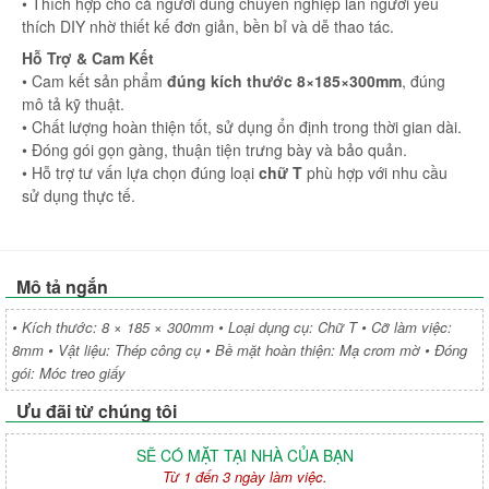
• Thích hợp cho cả người dùng chuyên nghiệp lẫn người yêu
thích DIY nhờ thiết kế đơn giản, bền bỉ và dễ thao tác.
Hỗ Trợ & Cam Kết
• Cam kết sản phẩm
đúng kích thước 8×185×300mm
, đúng
mô tả kỹ thuật.
• Chất lượng hoàn thiện tốt, sử dụng ổn định trong thời gian dài.
• Đóng gói gọn gàng, thuận tiện trưng bày và bảo quản.
• Hỗ trợ tư vấn lựa chọn đúng loại
chữ T
phù hợp với nhu cầu
sử dụng thực tế.
Mô tả ngắn
• Kích thước: 8 × 185 × 300mm • Loại dụng cụ: Chữ T • Cỡ làm việc:
8mm • Vật liệu: Thép công cụ • Bề mặt hoàn thiện: Mạ crom mờ • Đóng
gói: Móc treo giấy
Ưu đãi từ chúng tôi
SẼ CÓ MẶT TẠI NHÀ CỦA BẠN
Từ 1 đến 3 ngày làm việc.