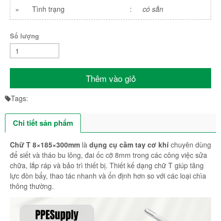
»
Tình trạng
:
có sẳn
Số lượng
Thêm vào giỏ
Tags:
Chi tiết sản phẩm
Chữ T 8×185×300mm
là
dụng cụ cầm tay cơ khí
chuyên dùng
để siết và tháo bu lông, đai ốc cỡ 8mm trong các công việc sửa
chữa, lắp ráp và bảo trì thiết bị. Thiết kế dạng chữ T giúp tăng
lực đòn bẩy, thao tác nhanh và ổn định hơn so với các loại chìa
thông thường.