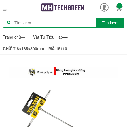
0
Tìm kiếm
Trang chủ
—›
Vật Tư Tiêu Hao
—›
CHỮ T 8×185×300mm – MÃ 15110