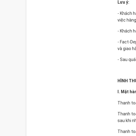
Lưu ý:
- Khách h
việc hàng
- Khách h
- Fact-De
và giao h
- Sau quá
HÌNH TH
I. Mặt hà
Thanh toá
Thanh toá
sau khi n
Thanh toá