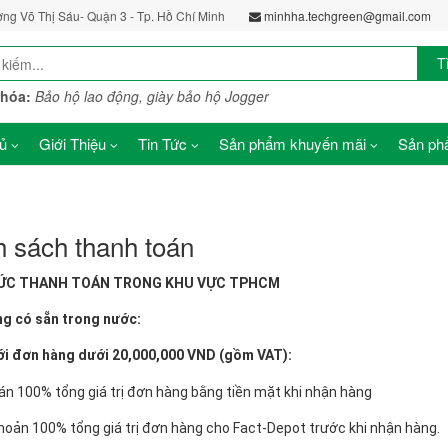
ờng Võ Thị Sáu- Quận 3 - Tp. Hồ Chí Minh
minhha.techgreen@gmail.com
T
khóa:
Bảo hộ lao động, giày bảo hộ Jogger
ủ
Giới Thiệu
Tin Tức
Sản phẩm khuyến mãi
Sản phẩ
 sách thanh toán
ỨC THANH TOÁN TRONG KHU VỰC TPHCM
ng có sẵn trong nước:
 với đơn hàng dưới 20,000,000 VND (gồm VAT):
n 100% tổng giá trị đơn hàng bằng tiền mặt khi nhận hàng
oản 100% tổng giá trị đơn hàng cho Fact-Depot trước khi nhận hàng.