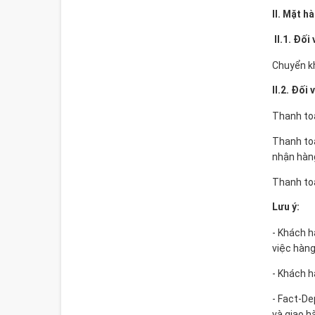
II. Mặt h
II.1. Đố
Chuyển kh
II.2. Đối
Thanh toá
Thanh toá
nhận hàng
Thanh toá
Lưu ý:
- Khách h
việc hàng
- Khách h
- Fact-De
và giao h