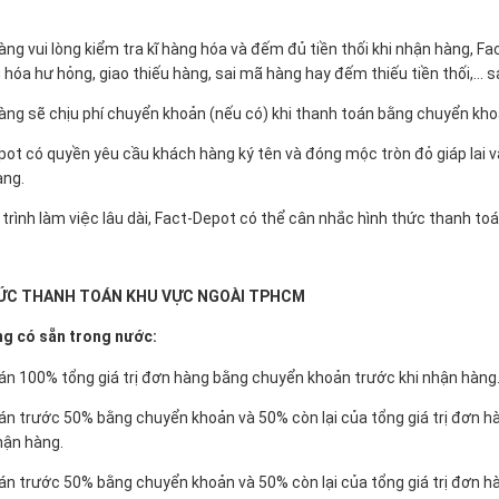
àng vui lòng kiểm tra kĩ hàng hóa và đếm đủ tiền thối khi nhận hàng, 
 hóa hư hỏng, giao thiếu hàng, sai mã hàng hay đếm thiếu tiền thối,... s
àng sẽ chịu phí chuyển khoản (nếu có) khi thanh toán bằng chuyển kh
pot có quyền yêu cầu khách hàng ký tên và đóng mộc tròn đỏ giáp lai v
àng.
 trình làm việc lâu dài, Fact-Depot có thể cân nhắc hình thức thanh to
ỨC THANH TOÁN KHU VỰC NGOÀI TPHCM
ng có sẵn trong nước:
n 100% tổng giá trị đơn hàng bằng chuyển khoản trước khi nhận hàng
n trước 50% bằng chuyển khoản và 50% còn lại của tổng giá trị đơn 
hận hàng.
n trước 50% bằng chuyển khoản và 50% còn lại của tổng giá trị đơn h