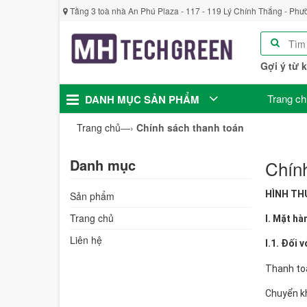
Tầng 3 toà nhà An Phú Plaza - 117 - 119 Lý Chính Thắng - Phư
Gợi ý từ 
Trang ch
DANH MỤC SẢN PHẨM
Trang chủ
—›
Chính sách thanh toán
Danh mục
Chính
HÌNH TH
Sản phẩm
Trang chủ
I. Mặt hà
Liên hệ
I.1. Đối
Thanh toá
Chuyển kh