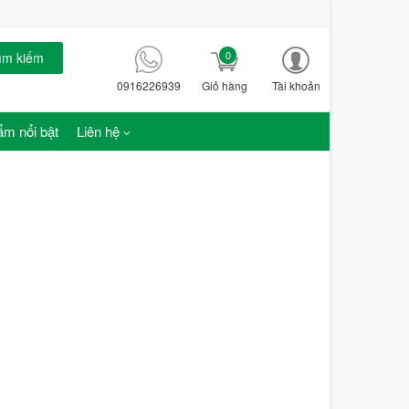
0
ìm kiếm
0916226939
Giỏ hàng
Tài khoản
m nổi bật
Liên hệ