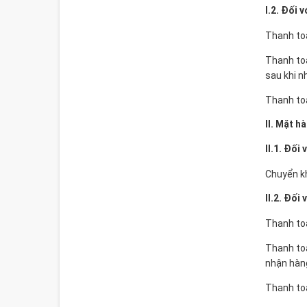
I.2. Đối
Thanh toá
Thanh toá
sau khi n
Thanh toá
II. Mặt h
II.1. Đố
Chuyển kh
II.2. Đối
Thanh toá
Thanh toá
nhận hàng
Thanh toá