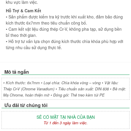
khu vực làm việc.
Hỗ Trợ & Cam Kết
• Sản phẩm được kiểm tra kỹ trước khi xuất kho, đảm bảo đúng
kích thước 6x7mm theo tiêu chuẩn công bố.
• Cam kết vật liệu đúng thép Cr-V, không pha tạp, sử dụng bền
bỉ theo thời gian.
• Hỗ trợ tư vấn lựa chọn đúng kích thước chìa khóa phù hợp với
từng nhu cầu sử dụng thực tế.
Mô tả ngắn
• Kích thước: 6x7mm • Loại chìa: Chìa khóa vòng – vòng • Vật liệu:
Thép Cr-V (Chrome Vanadium) • Tiêu chuẩn sản xuất: DIN 838 • Bề mặt:
Mạ Chrome, hoàn thiện mờ • Đóng gói: Thẻ treo kèm túi PE
Ưu đãi từ chúng tôi
SẼ CÓ MẶT TẠI NHÀ CỦA BẠN
Từ 1 đến 3 ngày làm việc.