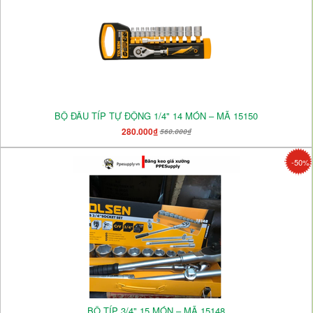
BỘ ĐẦU TÍP TỰ ĐỘNG 1/4" 14 MÓN – MÃ 15150
280.000₫
560.000₫
-50%
BỘ TÍP 3/4" 15 MÓN – MÃ 15148