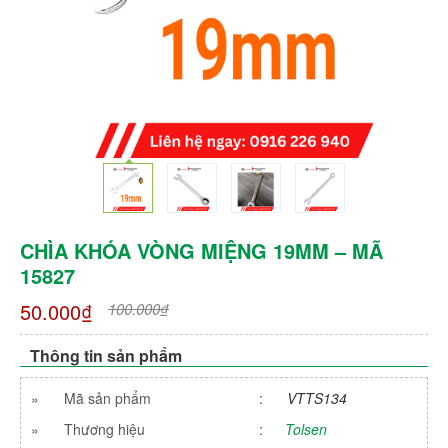
CHÌA KHÓA VÒNG MIỆNG 19MM – MÃ
15827
50.000₫
100.000₫
Thông tin sản phẩm
»
Mã sản phẩm
:
VTTS134
»
Thương hiệu
:
Tolsen