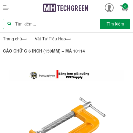
0
Tìm kiếm
Trang chủ
—›
Vật Tư Tiêu Hao
—›
CẢO CHỮ G 6 INCH (150MM) – MÃ 10114