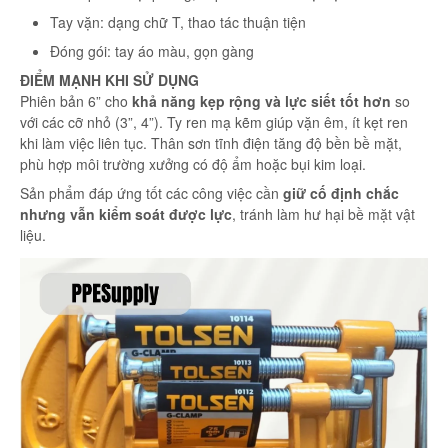
Tay vặn: dạng chữ T, thao tác thuận tiện
Đóng gói: tay áo màu, gọn gàng
ĐIỂM MẠNH KHI SỬ DỤNG
Phiên bản 6” cho
khả năng kẹp rộng và lực siết tốt hơn
so
với các cỡ nhỏ (3”, 4”). Ty ren mạ kẽm giúp vặn êm, ít kẹt ren
khi làm việc liên tục. Thân sơn tĩnh điện tăng độ bền bề mặt,
phù hợp môi trường xưởng có độ ẩm hoặc bụi kim loại.
Sản phẩm đáp ứng tốt các công việc cần
giữ cố định chắc
nhưng vẫn kiểm soát được lực
, tránh làm hư hại bề mặt vật
liệu.