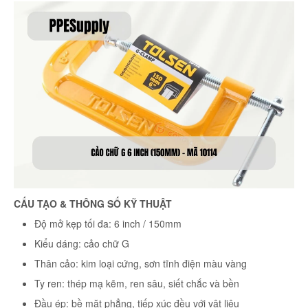
CẤU TẠO & THÔNG SỐ KỸ THUẬT
Độ mở kẹp tối đa: 6 inch / 150mm
Kiểu dáng: cảo chữ G
Thân cảo: kim loại cứng, sơn tĩnh điện màu vàng
Ty ren: thép mạ kẽm, ren sâu, siết chắc và bền
Đầu ép: bề mặt phẳng, tiếp xúc đều với vật liệu