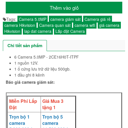
Thêm vào giỏ
Tags:
Camera 5.0MP
camera giám sát
Camera giá rẻ
camera Hikvision
Camera quan sát
camera wifi
giá camera
Hikvision
lap dat camera
Lắp đặt Camera
Chi tiết sản phẩm
6 Camera 5.0MP - 2CE16H0T-ITPF
1 nguồn 12V.
1 ổ cứng lưu trữ dữ liệu 500gb.
1 đầu ghi 8 kênh
Báo giá camera giám sát:
Miễn Phí Lắp
Giá Mua 3
Đặt
tặng 1
Trọn bộ 1
Trọn
bộ 5
camera
camera