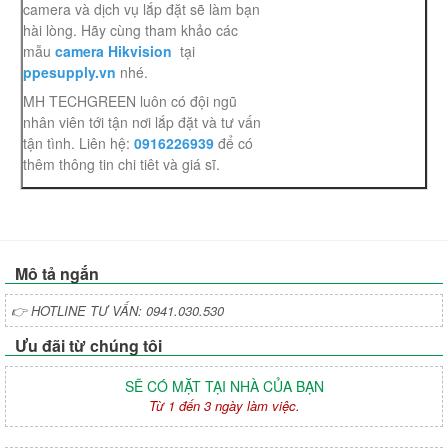
camera và dịch vụ lắp đặt sẽ làm bạn
hài lòng. Hãy cùng tham khảo các
mẫu
camera Hikvision
tại
ppesupply.vn
nhé.
MH TECHGREEN luôn có đội ngũ
nhân viên tới tận nơi lắp đặt và tư vấn
tận tình. Liên hệ:
0916226939
để có
thêm thông tin chi tiêt và giá sĩ.
Mô tả ngắn
👉 HOTLINE TƯ VẤN: 0941.030.530
Ưu đãi từ chúng tôi
SẼ CÓ MẶT TẠI NHÀ CỦA BẠN
Từ 1 đến 3 ngày làm việc.