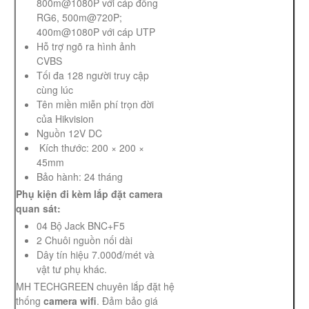
800m@1080P với cáp đồng
RG6, 500m@720P;
400m@1080P với cáp UTP
Hỗ trợ ngõ ra hình ảnh
CVBS
Tối đa 128 người truy cập
cùng lúc
Tên miền miễn phí trọn đời
của Hikvision
Nguồn 12V DC
Kích thước: 200 × 200 ×
45mm
Bảo hành: 24 tháng
Phụ kiện đi kèm lắp đặt camera
quan sát:
04 Bộ Jack BNC+F5
2 Chuôi nguồn nối dài
Dây tín hiệu 7.000đ/mét và
vật tư phụ khác.
MH TECHGREEN chuyên lắp đặt hệ
thống
camera wifi
. Đảm bảo giá