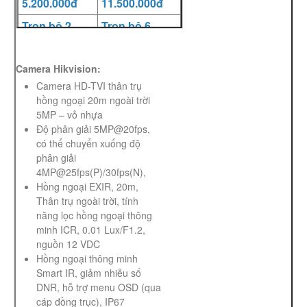
5.200.000đ
11.500.000đ
Trọn
bộ 2
Trọn
bộ 6
camera
camera
6.200.000đ
12.500.000đ
Camera Hikvision:
Trọn
bộ 3
Trọn
bộ 7
Camera HD-TVI thân trụ
camera
camera
hồng ngoại 20m ngoài trời
7.200.000đ
13.300.000đ
5MP – vỏ nhựa
Độ phân giải 5MP@20fps,
Trọn
bộ 4
Trọn
bộ 8
có thể chuyển xuống độ
camera
camera
phân giải
7.400.000đ
13.500.000đ
4MP@25fps(P)/30fps(N),
Nhãn hiệu:
Bảo hành 24
Hồng ngoại EXIR, 20m,
HIKVISION
tháng
Thân trụ ngoài trời, tính
năng lọc hồng ngoại thông
minh ICR, 0.01 Lux/F1.2,
nguồn 12 VDC
Hồng ngoại thông minh
Smart IR, giảm nhiễu số
DNR, hỗ trợ menu OSD (qua
cáp đồng trục), IP67