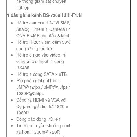
hệ thống giám sát chuyên
nghiệp
1 đầu ghi 8 kênh DS-7208HUHI-F1/N
Hỗ trợ camera HD-TVI 5MP,
Analog + thêm 1 Camera IP
ONVIF 4MP cho đầu 8 kênh
Hỗ trợ H.264+ tiết kiệm 50%
dung lượng lưu trữ
Hỗ trợ 8 ngõ vào video, 4
cổng audio input, 1 cổng
RS485
Hỗ trợ 1 cổng SATA x 6TB
Độ phân giải ghi hình:
5MP@12fps / 3MP@15fps /
1080P@25fps
Cổng ra HDMI và VGA với
Độ phân giải lên tới 1920 ×
1080P
Cổng báo động I/O-4/1
Tín hiệu truyền khoảng cách
xa hơn: 1200m@720P,