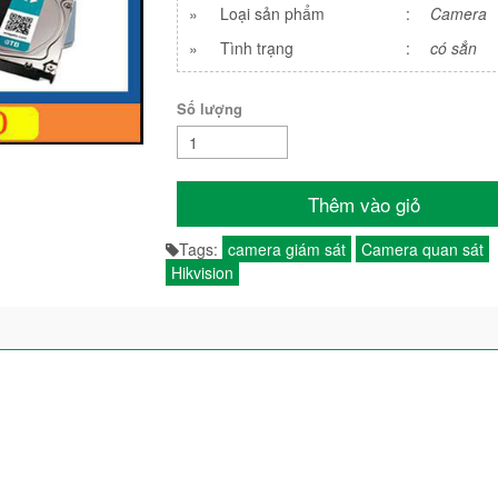
»
Loại sản phẩm
:
Camera
»
Tình trạng
:
có sẳn
Số lượng
Thêm vào giỏ
Tags:
camera giám sát
Camera quan sát
Hikvision