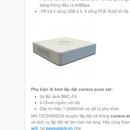
băng thông đầu ra 60Mbps.
Hỗ trợ 2 cổng USB 2.0, 4 cổng POE RJ45 tối đa
Phụ kiện đi kèm lắp đặt camera quan sát:
04 Bộ Jack BNC+F5
2 Chuôi nguồn nối dài
Dây tín hiệu 7.000đ/mét và vật tư phụ khác.
MH TECHGREEN chuyên lắp đặt hệ thống
camera wi
và dịch vụ lắp đặt sẽ làm bạn hài lòng. Hãy cùng th
wifi
tại
ppesupply.vn
nhé.