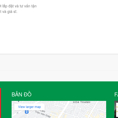
lắp đặt và tư vấn tận
 và giá sĩ.
BẢN ĐỒ
F