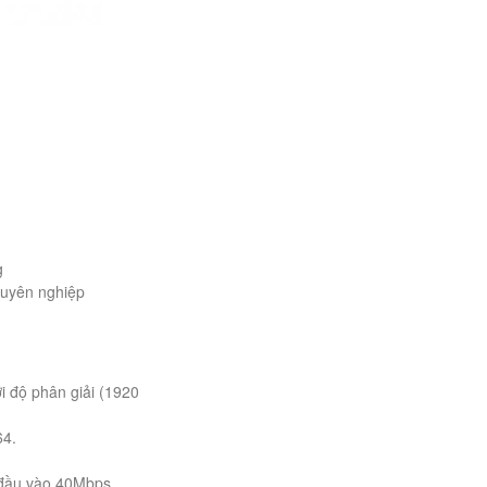
g
huyên nghiệp
i độ phân giải (1920
64.
đầu vào 40Mbps,