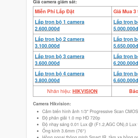
Giá camera giám sát:
Miễn Phí Lắp Đặt
Giá Mua 3 
Lắp trọn bộ 1 camera
Lắp trọn 
2.600.000đ
5.000.000
Lắp trọn bộ 2 camera
Lắp trọn 
3.100.000đ
5.650.000
Lắp trọn bộ 3 camera
Lắp trọn 
3.600.000đ
6.200.000
Lắp trọn bộ 4 camera
Lắp trọn 
3.800.000đ
6.600.000
Nhãn hiệu:
HIKVISION
Bảo
Camera Hikvision:
Cảm biến hình ảnh 1/3" Progressive Scan CMOS
Độ phân giải 1.0 mp HD 720p
Độ nhạy sáng 0.01 Lux @ (F1.2,AGC ON),0 Lux 
Ống kính 3.6mm (76°)
Hồng ngoại thông minh Smart IR, tầm xa hồng n