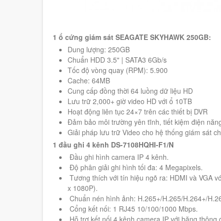
1 ổ cứng giám sát SEAGATE SKYHAWK 250GB:
Dung lượng: 250GB
Chuẩn HDD 3.5" | SATA3 6Gb/s
Tốc độ vòng quay (RPM): 5.900
Cache: 64MB
Cung cấp đồng thời 64 luồng dữ liệu HD
Lưu trữ 2,000+ giờ video HD với ổ 10TB
Hoạt động liên tục 24×7 trên các thiết bị DVR
Đảm bảo môi trường yên tĩnh, tiết kiệm điện năn
Giải pháp lưu trữ Video cho hệ thống giám sát c
1 đầu ghi 4 kênh DS-7108HQHI
-F1/N
Đầu ghi hình camera IP 4 kênh.
Độ phân giải ghi hình tối đa: 4 Megapixels.
Tương thích với tín hiệu ngõ ra: HDMI và VGA vớ
x 1080P).
Chuẩn nén hình ảnh: H.265+/H.265/H.264+/H.2
Cổng kết nối: 1 RJ45 10/100/1000 Mbps.
Hỗ trợ kết nối 4 kênh camera IP với băng thông 