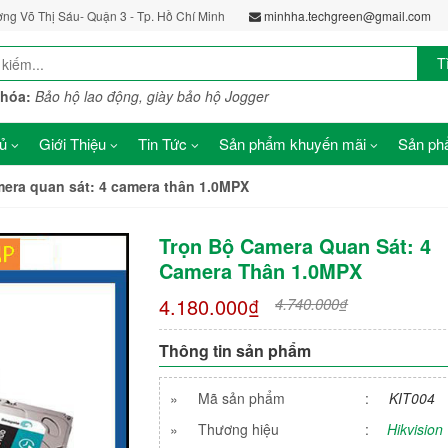
ờng Võ Thị Sáu- Quận 3 - Tp. Hồ Chí Minh
minhha.techgreen@gmail.com
T
khóa:
Bảo hộ lao động, giày bảo hộ Jogger
ủ
Giới Thiệu
Tin Tức
Sản phẩm khuyến mãi
Sản phẩ
mera quan sát: 4 camera thân 1.0MPX
Trọn Bộ Camera Quan Sát: 4
Camera Thân 1.0MPX
4.180.000₫
4.740.000₫
Thông tin sản phẩm
»
Mã sản phẩm
:
KIT004
»
Thương hiệu
:
Hikvision