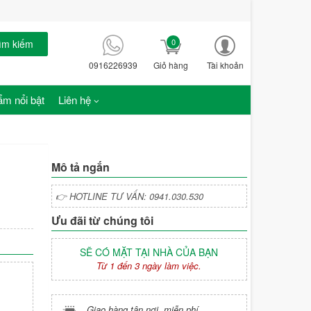
0
ìm kiếm
0916226939
Giỏ hàng
Tài khoản
m nổi bật
Liên hệ
Mô tả ngắn
👉 HOTLINE TƯ VẤN: 0941.030.530
Ưu đãi từ chúng tôi
SẼ CÓ MẶT TẠI NHÀ CỦA BẠN
Từ 1 đến 3 ngày làm việc.
Giao hàng tận nơi, miễn phí.