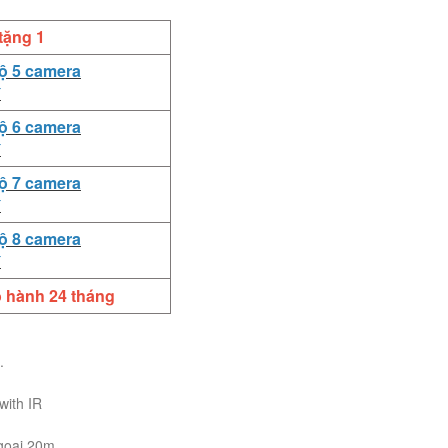
tặng 1
bộ 5 camera
đ
bộ 6 camera
đ
bộ 7 camera
đ
bộ 8 camera
đ
 hành 24 tháng
.
with IR
goại 20m.