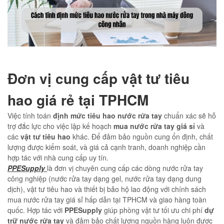
Đơn vị cung cấp vật tư tiêu
hao giá rẻ tại TPHCM
Việc tính toán
định mức tiêu hao nước rửa tay
chuẩn xác sẽ hỗ
trợ đắc lực cho việc lập kế hoạch
mua nước rửa tay giá sỉ
và
các
vật tư tiêu hao
khác. Để đảm bảo nguồn cung ổn định, chất
lượng được kiểm soát, và giá cả cạnh tranh, doanh nghiệp cần
hợp tác với nhà cung cấp uy tín.
PPESupply
là đơn vị chuyên cung cấp các dòng nước rửa tay
công nghiệp (nước rửa tay dạng gel, nước rửa tay dạng dung
dịch), vật tư tiêu hao và thiết bị bảo hộ lao động với chính sách
mua nước rửa tay giá sỉ hấp dẫn tại TPHCM và giao hàng toàn
quốc. Hợp tác với
PPESupply
giúp phòng vật tư tối ưu chi phí
dự
trữ nước rửa tay
và đảm bảo chất lượng nguồn hàng luôn được