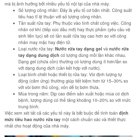
mà bị ảnh hưởng bởi nhiều yếu tố nội tại của nhà máy.
Số lượng công nhân: Đây là yếu tố cơ bản nhất. Công suất
tiêu hao tỉ lệ thuận với số lượng công nhân.
Tần suất rửa tay: Phụ thuộc vào tính chất công việc. Công
nhân cơ khí (tiếp xúc dầu mỡ) hay thực phẩm (yêu cầu vệ
sinh liên tục) sẽ có tần suất rửa tay cao hơn so với công
nhân may mặc hay điện tử.
Loại nước rửa tay:
Nước rửa tay dạng gel
và
nước rửa
tay dạng dung dịch
có lượng dùng mỗi lần khác nhau.
Dạng gel (chứa cồn) thường có lượng dùng ít hơn/lần so
với dạng dung dịch (cần kết hợp với nước).
Loại bình chiết hoặc thiết bị rửa tay: Vòi định lượng tự
động (cảm ứng) thường giúp tiết kiệm hơn từ 15–30% so
với vòi bơm thủ công, vốn dễ bị bơm thừa.
Mùa trong năm: Dịp cao điểm sản xuất hoặc mùa có dịch
bệnh, lượng dùng có thể tăng khoảng 10–20% so với mức
trung bình.
Việc xem xét tất cả các yếu tố này là bắt buộc để tính toán
định
mức tiêu hao nước rửa tay
một cách chuẩn xác và thiết thực
nhất cho hoạt động của nhà máy.