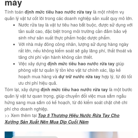
máy
Tính toán
định mức tiêu hao nước rửa tay
là một nhiệm vụ
quản lý vật tư cốt lõi trong các doanh nghiệp sản xuất quy mô lớn.
Nước rửa tay là vật tư tiêu hao bắt buộc, được sử dụng với
tần suất cao, đặc biệt trong môi trường cần đảm bảo vệ
sinh như sản xuất thực phẩm hoặc dược phẩm.
Với nhà máy đông công nhân, lượng sử dụng hàng ngày
rất lớn, nếu không kiểm soát sẽ gây lãng phí, thất thoát và
tăng chi phí vận hành không cần thiết.
Việc xây dựng
định mức tiêu hao nước rửa tay
giúp
phòng vật tư quản lý tồn kho vật tư chính xác, lập kế
hoạch mua hàng và
dự trữ nước rửa tay
hợp lý, từ đó tối
ưu chi phí hiệu quả.
Tóm lại, xây dựng
định mức tiêu hao nước rửa tay
là một bước
quản lý vật tư quan trọng, giúp chuyển đổi việc mua sắm ngẫu
hứng sang mua sắm có kế hoạch, từ đó kiểm soát chặt chẽ chi
phí cho doanh nghiệp.
>> Xem thêm tại
Top 5 Thương Hiệu Nước Rửa Tay Cho
Xưởng Sản Xuất Nên Mua Dịp Cuối Năm