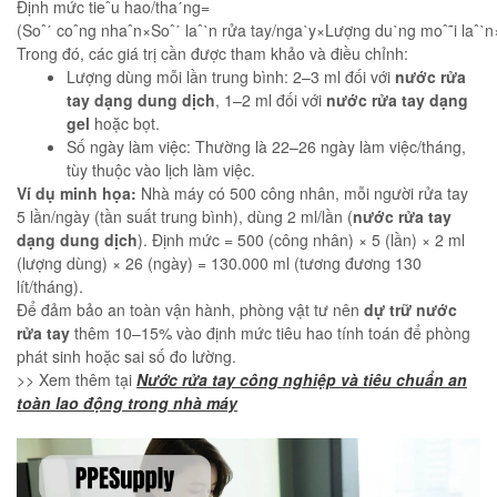
Định mức tieˆu hao/thaˊng=
(Soˆˊ coˆng nhaˆn×Soˆˊ laˆˋn rửa tay/ngaˋy×Lượng duˋng moˆ˜i laˆˋn
Trong đó, các giá trị cần được tham khảo và điều chỉnh:
Lượng dùng mỗi lần trung bình: 2–3 ml đối với
nước rửa
tay dạng dung dịch
, 1–2 ml đối với
nước rửa tay dạng
gel
hoặc bọt.
Số ngày làm việc: Thường là 22–26 ngày làm việc/tháng,
tùy thuộc vào lịch làm việc.
Ví dụ minh họa:
Nhà máy có 500 công nhân, mỗi người rửa tay
5 lần/ngày (tần suất trung bình), dùng 2 ml/lần (
nước rửa tay
dạng dung dịch
). Định mức = 500 (công nhân) × 5 (lần) × 2 ml
(lượng dùng) × 26 (ngày) = 130.000 ml (tương đương 130
lít/tháng).
Để đảm bảo an toàn vận hành, phòng vật tư nên
dự trữ nước
rửa tay
thêm 10–15% vào định mức tiêu hao tính toán để phòng
phát sinh hoặc sai số đo lường.
>> Xem thêm tại
Nước rửa tay công nghiệp và tiêu chuẩn an
toàn lao động trong nhà máy