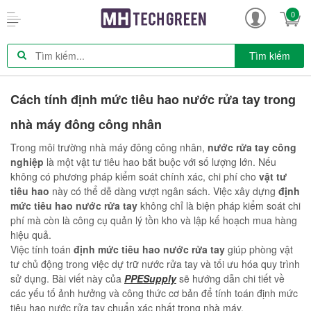
0
Tìm kiếm
Cách tính định mức tiêu hao nước rửa tay trong
nhà máy đông công nhân
Trong môi trường nhà máy đông công nhân,
nước rửa tay công
nghiệp
là một vật tư tiêu hao bắt buộc với số lượng lớn. Nếu
không có phương pháp kiểm soát chính xác, chi phí cho
vật tư
tiêu hao
này có thể dễ dàng vượt ngân sách. Việc xây dựng
định
mức tiêu hao nước rửa tay
không chỉ là biện pháp kiểm soát chi
phí mà còn là công cụ quản lý tồn kho và lập kế hoạch mua hàng
hiệu quả.
Việc tính toán
định mức tiêu hao nước rửa tay
giúp phòng vật
tư chủ động trong việc dự trữ nước rửa tay và tối ưu hóa quy trình
sử dụng. Bài viết này của
PPESupply
sẽ hướng dẫn chi tiết về
các yếu tố ảnh hưởng và công thức cơ bản để tính toán định mức
tiêu hao nước rửa tay chuẩn xác nhất trong nhà máy.