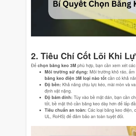
2. Tiêu Chí Cốt Lõi Khi 
Để
chọn băng keo 3M
phù hợp, bạn cần xem xét các 
Môi trường sử dụng:
Môi trường khô ráo, ẩm ư
băng keo điện 3M loại nào tốt
cần có khả năng
Độ bền:
Khả năng chịu lực kéo, mài mòn và va 
định vật nặng.
Độ bám dính:
Tùy vào bề mặt dán, bạn cần ch
tốt, bề mặt thô cần băng keo dày hơn để lấp đầ
Tiêu chuẩn an toàn:
Các loại băng keo điện, 
UL, RoHS) để đảm bảo an toàn tuyệt đối.