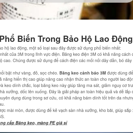
 Phổ Biến Trong Bảo Hộ Lao Động
ảo hộ lao động, một số loại sau đây được sử dụng phổ biến nhất:
nhất của 3M trong lĩnh vực điện. Băng keo điện 3M có khả năng cách đ
độ cao. Chúng được sử dụng để cách điện các mối nối dây dẫn, bó dây
i bật như vàng, đỏ, sọc chéo.
Băng keo cảnh báo 3M
được dùng để
ả năng hiển thị cao giúp nâng cao nhận thức an toàn cho người lao độ
 keo dính chắc, loại băng keo này giúp tăng ma sát, giảm nguy cơ tr
nhà xưởng, dốc lên xuống. Đây là giải pháp an toàn hiệu quả và dễ lắp 
huyên dụng dùng trong sơ cứu, có khả năng bám dính tốt trên da như
au.
ược mài mòn, được dùng để kẻ vạch sàn nhà xưởng, kho bãi, giúp sắp
5S.
ng cấp Băng keo, màng PE giá sỉ