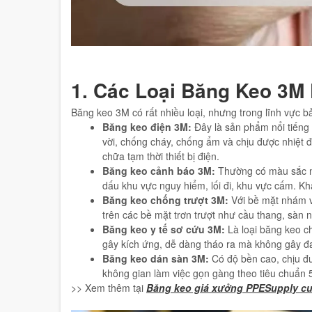
1. Các Loại Băng Keo 3M
Băng keo 3M có rất nhiều loại, nhưng trong lĩnh vực b
Băng keo điện 3M:
Đây là sản phẩm nổi tiếng 
vời, chống cháy, chống ẩm và chịu được nhiệt 
chữa tạm thời thiết bị điện.
Băng keo cảnh báo 3M:
Thường có màu sắc nổ
dấu khu vực nguy hiểm, lối đi, khu vực cấm. Kh
Băng keo chống trượt 3M:
Với bề mặt nhám và
trên các bề mặt trơn trượt như cầu thang, sàn 
Băng keo y tế sơ cứu 3M:
Là loại băng keo c
gây kích ứng, dễ dàng tháo ra mà không gây đ
Băng keo dán sàn 3M:
Có độ bền cao, chịu đ
không gian làm việc gọn gàng theo tiêu chuẩn 
>> Xem thêm tại
Băng keo giá xưởng PPESupply cu