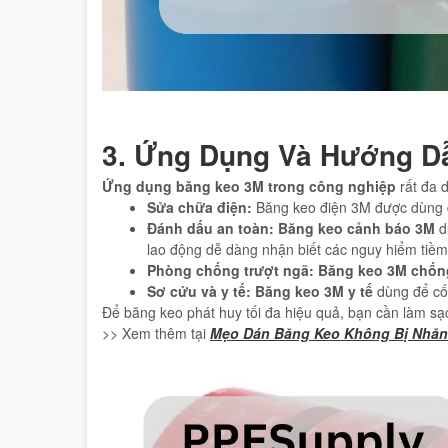
3. Ứng Dụng Và Hướng D
Ứng dụng băng keo 3M trong công nghiệp
rất đa 
Sửa chữa điện:
Băng keo điện 3M được dùng để
Đánh dấu an toàn:
Băng keo cảnh báo 3M
d
lao động dễ dàng nhận biết các nguy hiểm tiềm
Phòng chống trượt ngã:
Băng keo 3M chốn
Sơ cứu và y tế:
Băng keo 3M y tế
dùng để cố 
Để băng keo phát huy tối đa hiệu quả, bạn cần làm sạ
>> Xem thêm tại
Mẹo Dán Băng Keo Không Bị Nhăn