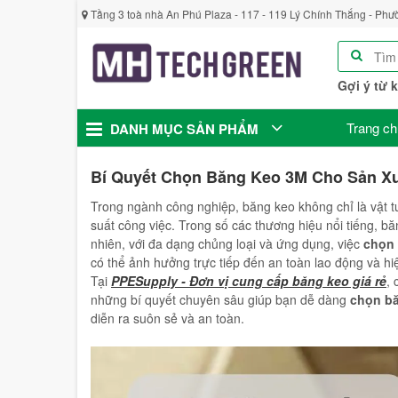
Tầng 3 toà nhà An Phú Plaza - 117 - 119 Lý Chính Thắng - Phư
Gợi ý từ 
Trang ch
DANH MỤC SẢN PHẨM
Bí Quyết Chọn Băng Keo 3M Cho Sản X
Trong ngành công nghiệp, băng keo không chỉ là vật t
suất công việc. Trong số các thương hiệu nổi tiếng, bă
nhiên, với đa dạng chủng loại và ứng dụng, việc
chọn
có thể ảnh hưởng trực tiếp đến an toàn lao động và hi
Tại
PPESupply - Đơn vị cung cấp băng keo giá rẻ
, 
những bí quyết chuyên sâu giúp bạn dễ dàng
chọn b
diễn ra suôn sẻ và an toàn.