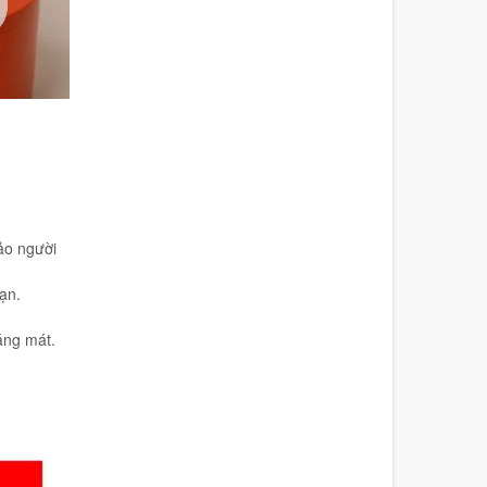
ảo người
ạn.
áng mát.