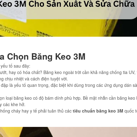
Lựa Chọn Băng Keo 3M
yếu tố sau đây:
ớt, hay có hóa chất? Băng keo ngoài trời cần khả năng chống tia UV, 
 chịu nhiệt và cách điện tuyệt vời.
đập là yếu tố quan trọng, đặc biệt khi dùng trong các ứng dụng dán s
ọn loại băng keo có độ bám dính phù hợp. Bề mặt nhẵn cần băng keo
y các khe hở.
chống cháy hay y tế phải tuân thủ các
tiêu chuẩn băng keo 3M
quốc t