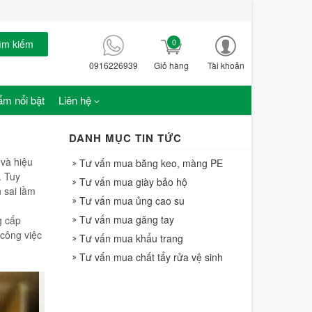
0
ìm kiếm
0916226939
Giỏ hàng
Tài khoản
m nổi bật
Liên hệ
DANH MỤC TIN TỨC
 và hiệu
Tư vấn mua băng keo, màng PE
. Tuy
Tư vấn mua giày bảo hộ
 sai lầm
Tư vấn mua ủng cao su
Tư vấn mua găng tay
g cấp
công việc
Tư vấn mua khẩu trang
Tư vấn mua chất tẩy rửa vệ sinh