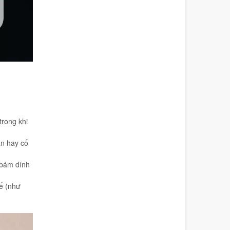
trong khi
àn hay cố
 bám dính
ế (như