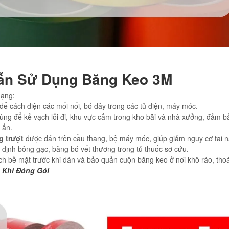
ẫn Sử Dụng Băng Keo 3M
dạng:
 cách điện các mối nối, bó dây trong các tủ điện, máy móc.
ùng để kẻ vạch lối đi, khu vực cấm trong kho bãi và nhà xưởng, đảm b
 ẩn.
g trượt
được dán trên cầu thang, bệ máy móc, giúp giảm nguy cơ tai n
định bông gạc, băng bó vết thương trong tủ thuốc sơ cứu.
ch bề mặt trước khi dán và bảo quản cuộn băng keo ở nơi khô ráo, tho
 Khi Đóng Gói