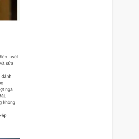
iện tuyệt
 và sửa
 đánh
ng.
ượt ngã
đặt.
ng không
 xếp