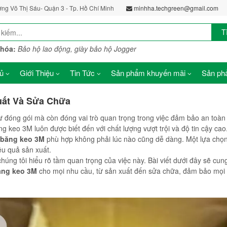
ờng Võ Thị Sáu- Quận 3 - Tp. Hồ Chí Minh
minhha.techgreen@gmail.com
T
khóa:
Bảo hộ lao động, giày bảo hộ Jogger
ủ
Giới Thiệu
Tin Tức
Sản phẩm khuyến mãi
Sản phẩ
uất Và Sửa Chữa
ư đóng gói mà còn đóng vai trò quan trọng trong việc đảm bảo an toàn
ng keo 3M luôn được biết đến với chất lượng vượt trội và độ tin cậy cao
 băng keo 3M
phù hợp không phải lúc nào cũng dễ dàng. Một lựa chọn
ệu quả sản xuất.
chúng tôi hiểu rõ tầm quan trọng của việc này. Bài viết dưới đây sẽ cun
ăng keo 3M
cho mọi nhu cầu, từ sản xuất đến sửa chữa, đảm bảo mọi 