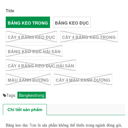
Title
BĂNG KEO TRONG
BĂNG KEO ĐỤC
CÂY 4 BĂNG KEO ĐỤC
CÂY 4 BĂNG KEO TRONG
BĂNG KEO ĐỤC HẢI SẢN
CÂY 4 BĂNG KEO ĐỤC HẢI SẢN
MÀU XANH DƯƠNG
CÂY 4 MÀU XANH DƯƠNG
Tags:
Bangkeotrong
Chi tiết sản phẩm
Băng keo đục 7cm là sản phẩm không thể thiếu trong ngành đóng gói,