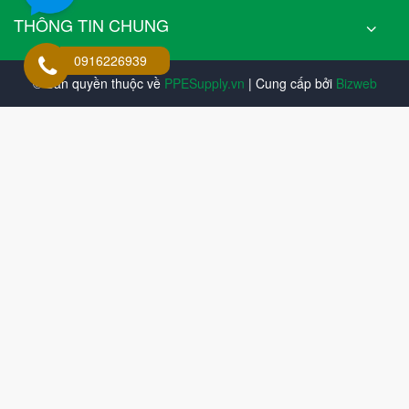
THÔNG TIN CHUNG
0916226939
© Bản quyền thuộc về
PPESupply.vn
| Cung cấp bởi
Bizweb