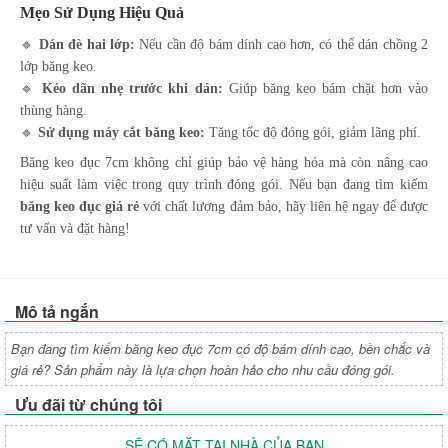
Mẹo Sử Dụng Hiệu Quả
🔹
Dán đè hai lớp:
Nếu cần độ bám dính cao hơn, có thể dán chồng 2
lớp băng keo.
🔹
Kéo dãn nhẹ trước khi dán:
Giúp băng keo bám chặt hơn vào
thùng hàng.
🔹
Sử dụng máy cắt băng keo:
Tăng tốc độ đóng gói, giảm lãng phí.
Băng keo đục 7cm không chỉ giúp bảo vệ hàng hóa mà còn nâng cao
hiệu suất làm việc trong quy trình đóng gói. Nếu bạn đang tìm kiếm
băng keo đục giá rẻ
với chất lượng đảm bảo, hãy liên hệ ngay để được
tư vấn và đặt hàng!
Mô tả ngắn
Bạn đang tìm kiếm băng keo đục 7cm có độ bám dính cao, bền chắc và
giá rẻ? Sản phẩm này là lựa chọn hoàn hảo cho nhu cầu đóng gói.
Ưu đãi từ chúng tôi
SẼ CÓ MẶT TẠI NHÀ CỦA BẠN