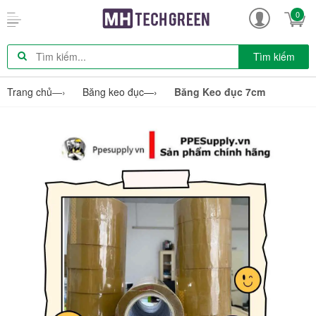
0
Tìm kiếm
Trang chủ
—›
Băng keo đục
—›
Băng Keo đục 7cm