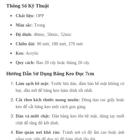
Thông Số Kỹ Thuật
Chất liệu:
OPP
Màu sắc:
Trong
Độ dính:
40mic, 50mic, 52mic
Chiều dài:
90 mét, 180 mét, 270 mét
Keo:
Acrylic
Quy cách:
Bao 20 cây hoặc thùng 20 cây
Hướng Dẫn Sử Dụng Băng Keo Đục 7cm
Làm sạch bề mặt:
Trước khi dán, đảm bảo bề mặt không có
bụi, dầu mỡ để băng keo bám dính tốt nhất.
Cắt theo kích thước mong muốn:
Dùng dao rọc giấy hoặc
kéo để cắt băng keo một cách gọn gàng.
Dán và miết chặt:
Dán băng keo lên bề mặt, dùng tay miết
chặt để tăng độ kết dính.
Bảo quản nơi khô ráo:
Tránh nơi có độ ẩm cao hoặc ánh
nắng trực tiếp để duy trì độ bám dính lâu dài.