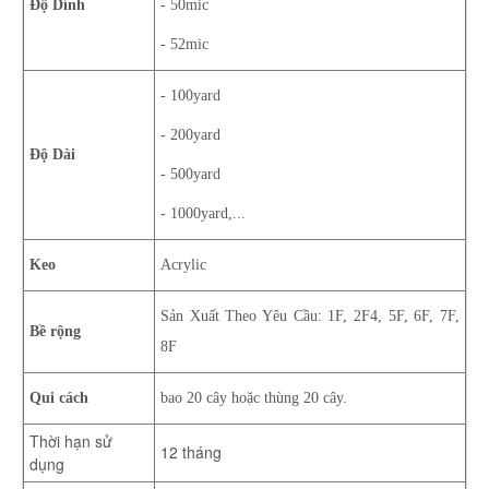
Độ Dính
- 50mic
- 52mic
- 100yard
- 200yard
Độ Dài
- 500yard
- 1000yard,...
Keo
Acrylic
Sản Xuất Theo Yêu Cầu: 1F, 2F4, 5F, 6F, 7F,
Bề rộng
8F
Qui cách
bao 20 cây hoặc thùng 20 cây.
Thời hạn sử
12 tháng
dụng