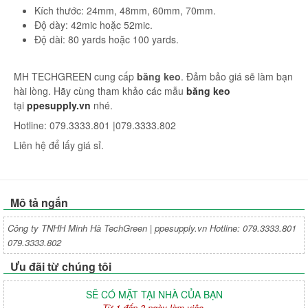
Kích thước: 24mm, 48mm, 60mm, 70mm.
Độ dày: 42mic hoặc 52mic.
Độ dài: 80 yards hoặc 100 yards.
MH TECHGREEN cung cấp
băng keo
. Đảm bảo giá sẽ làm bạn
hài lòng. Hãy cùng tham khảo các mẫu
băng keo
tại
ppesupply.vn
nhé.
Hotline: 079.3333.801 |079.3333.802
Liên hệ để lấy giá sỉ.
Mô tả ngắn
Công ty TNHH Minh Hà TechGreen | ppesupply.vn Hotline: 079.3333.801
079.3333.802
Ưu đãi từ chúng tôi
SẼ CÓ MẶT TẠI NHÀ CỦA BẠN
Từ 1 đến 3 ngày làm việc.