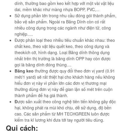
dính, thường bao gồm keo kết hợp với một vài vật liệu
dai, mềm khác như màng nhựa BOPP, PVC,...
Sử dụng phần lớn trong nhu cầu đóng gói thành phẩm,
bảo vệ sản phẩm. Ngoài ra Băng Dính còn có rất
nhiều công dụng trong các ngành như điện tử, công
nghiệp.....
Được phân loại theo nhiều tiêu chuẩn khác nhau: theo
chất keo, theo vật liệu quết keo, theo công dụng và
theokích cỡ, hình dạng. Loại Băng dính thông dụng
nhất trên thị trường là băng dính OPP hay còn được
gọi là băng dính đóng thùng....
Băng keo
thường được quy đổi theo đơn vị yard (0.91
mét/1 yard) sẽ rất thiệt hại cho khách hàng nếu không
hiểu đơn vị này vì phần lớn các đơn vị thương mại
thường dùng đơn vị này để gian lận số mét trên cuộn
thành phẩm để hạ giá thành.
Đ
ược sản xuất theo công nghệ tiên tiến không gây độc
hại, không phát ra mùi khó chịu, dễ sử dụng, độ bền
cao. Các sản phẩm từ MH TECHGREEN luôn được
kiểm tra kĩ lương khi đưa tới tay người tiêu dùng.
Qui cách: