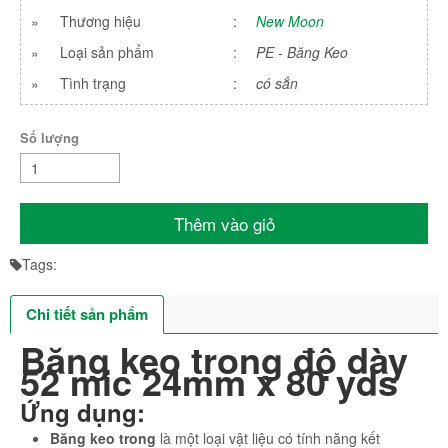
»
Thương hiệu
:
New Moon
»
Loại sản phẩm
:
PE - Băng Keo
»
Tình trạng
:
có sẳn
Số lượng
Thêm vào giỏ
Tags:
Chi tiết sản phẩm
Băng keo trong độ dày
52 mic 24mm x 80 yds
Ứng dụng:
Băng keo trong
là một loại vật liệu có tính năng kết