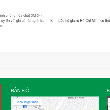
ính chống hóa chất 3M 344
uy tín với giá cả rất cạnh tranh.
Kính bảo hộ giá rẻ Hồ Chí Minh
có thể
ăm.
BẢN ĐỒ
F