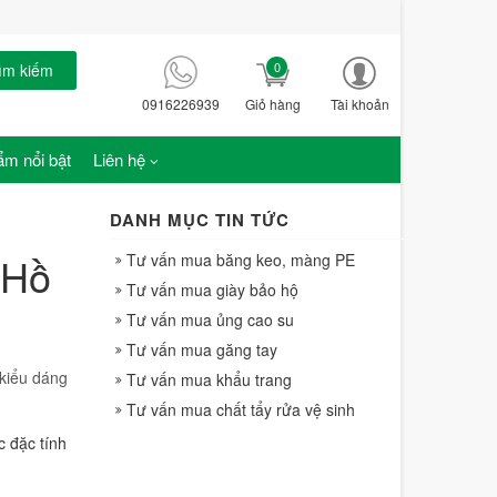
0
ìm kiếm
0916226939
Giỏ hàng
Tài khoản
m nổi bật
Liên hệ
DANH MỤC TIN TỨC
 Hồ
Tư vấn mua băng keo, màng PE
Tư vấn mua giày bảo hộ
Tư vấn mua ủng cao su
Tư vấn mua găng tay
 kiểu dáng
Tư vấn mua khẩu trang
Tư vấn mua chất tẩy rửa vệ sinh
 đặc tính