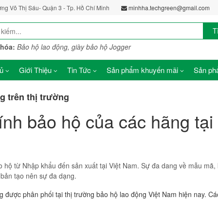
ờng Võ Thị Sáu- Quận 3 - Tp. Hồ Chí Minh
minhha.techgreen@gmail.com
T
khóa:
Bảo hộ lao động, giày bảo hộ Jogger
ủ
Giới Thiệu
Tin Tức
Sản phẩm khuyến mãi
Sản phẩ
 trên thị trường
nh bảo hộ của các hãng tại
ảo hộ từ Nhập khẩu đến sản xuất tại Việt Nam. Sự đa dang về mẫu mã,
ơ bản tạo nên sự đa dạng.
được phân phối tại thị trường bảo hộ lao động Việt Nam hiện nay. Các