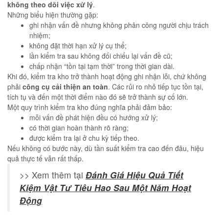
không theo dõi việc xử lý
.
Những biểu hiện thường gặp:
ghi nhận vấn đề nhưng không phân công người chịu trách
nhiệm;
không đặt thời hạn xử lý cụ thể;
lần kiểm tra sau không đối chiếu lại vấn đề cũ;
chấp nhận “tồn tại tạm thời” trong thời gian dài.
Khi đó, kiểm tra kho trở thành hoạt động ghi nhận lỗi, chứ không
phải
công cụ cải thiện an toàn
. Các rủi ro nhỏ tiếp tục tồn tại,
tích tụ và đến một thời điểm nào đó sẽ trở thành sự cố lớn.
Một quy trình kiểm tra kho đúng nghĩa phải đảm bảo:
mỗi vấn đề phát hiện đều có hướng xử lý;
có thời gian hoàn thành rõ ràng;
được kiểm tra lại ở chu kỳ tiếp theo.
Nếu không có bước này, dù tần suất kiểm tra cao đến đâu, hiệu
quả thực tế vẫn rất thấp.
>> Xem thêm tại
Đánh Giá Hiệu Quả Tiết
Kiệm Vật Tư Tiêu Hao Sau Một Năm Hoạt
Động