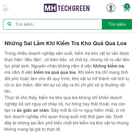
0
Tìm kiếm
Những Sai Lầm Khi Kiểm Tra Kho Quá Qua Loa
Trong nhiều doanh nghiệp sản xuất, kiểm tra kho vật tư vẫn được
thực hiện “đều đặn”, có biên bản, có chữ ký, nhưng rủi ro vẫn liên
tục phát sinh. Nguyên nhân không nằm ở việc
không kiểm tra
,
mà nằm ở việc
kiểm tra quá qua loa
. Khi kiểm tra chỉ mang tính
đối phó hoặc làm cho đủ quy trình, kho vật tư trở thành nơi tích tụ
rủi ro âm thầm, đến khi sự cố xảy ra thì chi phí xử lý thường rất
lớn.
Thực tế cho thấy, kiểm tra kho qua loa không chỉ khiến doanh
nghiệp bỏ sót nguy cơ cháy nổ, hư hỏng hay thất thoát, mà còn
tạo ra
ảo giác an toàn
. Đây mới là rủi ro nguy hiểm nhất, vì nó
làm doanh nghiệp chủ quan trong suốt một thời gian dài. Dưới
đây là những sai lầm phổ biến nhất khi kiểm tra kho vật tư nhưng
không mang lại giá trị thực tế.