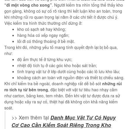
“đi một vòng cho xong”
. Người kiểm tra nhìn tổng thể thấy kho
gọn gàng, không có sự cố rõ ràng thì kết luận kho an toàn, trong
khi những rủi ro quan trọng lại nằm ở các chi tiết ít được chú ý.
Việc kiểm tra hình thức thường chỉ dừng ở:
kho có sạch sẽ hay không;
hàng hóa có xếp ngay ngắn;
lối đi có thông thoáng ở bề mặt.
Trong khi đó, những yếu tố mang tính quyết định lại bị bỏ qua,
như:
độ ẩm thực tế ở từng khu vực;
nhiệt độ tích tụ ở các góc kho hoặc sát trần;
tình trạng vật tư ở lớp dưới cùng hoặc các lô lưu kho lâu;
khoảng cách an toàn với nguồn điện và thiết bị chiếu sáng.
Khi chỉ kiểm tra bề ngoài, doanh nghiệp rất dễ bỏ sót
những rủi
ro tích tụ từ bên trong
, đặc biệt với vật tư tiêu hao nhạy cảm
như carton, băng keo, tem nhãn. Đến khi vật tư được đưa ra sử
dụng hoặc xảy ra sự cố, thiệt hại đã không còn khả năng kiểm
soát.
>> Xem thêm tại
Danh Mục Vật Tư Có Nguy
Cơ Cao Cần Kiểm Soát Riêng Trong Kho