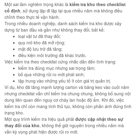
Một sai lầm nghiêm trọng khác là
kiểm tra kho theo checklist
cố định
, sử dụng lặp đi lặp lại qua nhiều năm mà không điều
chỉnh theo thực tế vận hành.
Trong nhiều doanh nghiệp, danh sách kiểm tra kho được xây
dựng từ ban đầu và gần như không thay đổi, bất kể:
loại vật tư đã thay đổi;
quy mô kho đã mở rộng;
mật độ lưu trữ đã tăng;
điều kiện môi trường đã khác trước.
Việc kiểm tra theo checklist cứng nhắc dẫn đến tình trạng:
kiểm tra đúng mục nhưng sai trọng tâm;
bỏ qua những rủi ro mới phát sinh;
tập trung vào những yếu tố ít còn giá trị quản trị.
Ví dụ, kho đã tăng mạnh lượng carton và băng keo vào cuối năm
nhưng checklist vẫn chỉ kiểm tra chung chung, không bổ sung nội
dung liên quan đến nguy cơ cháy lan hoặc độ ẩm. Khi đó, việc
kiểm tra chỉ còn mang tính thủ tục, không còn phản ánh đúng tình
trạng kho.
Một quy trình kiểm tra hiệu quả phải
được cập nhật theo sự
thay đổi của kho
, không thể giữ nguyên trong nhiều năm mà
vẫn kỳ vọng phát hiện được rủi ro mới.