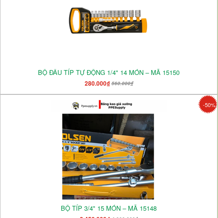
BỘ ĐẦU TÍP TỰ ĐỘNG 1/4" 14 MÓN – MÃ 15150
280.000₫
560.000₫
-50%
BỘ TÍP 3/4" 15 MÓN – MÃ 15148