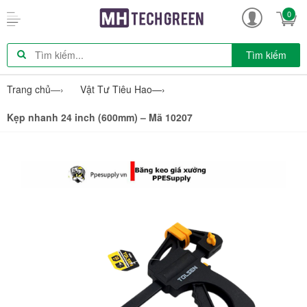
0
Tìm kiếm
Trang chủ
—›
Vật Tư Tiêu Hao
—›
Kẹp nhanh 24 inch (600mm) – Mã 10207