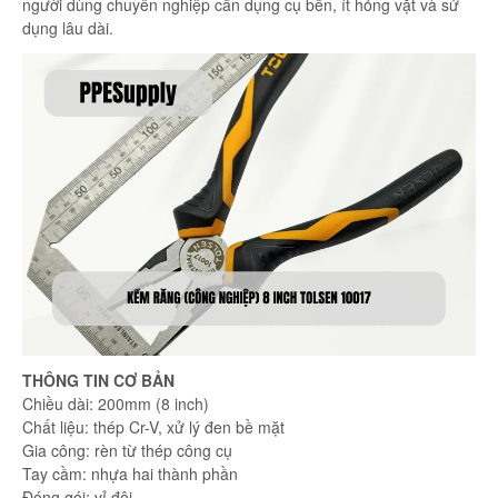
người dùng chuyên nghiệp cần dụng cụ bền, ít hỏng vặt và sử
dụng lâu dài.
THÔNG TIN CƠ BẢN
Chiều dài: 200mm (8 inch)
Chất liệu: thép Cr-V, xử lý đen bề mặt
Gia công: rèn từ thép công cụ
Tay cầm: nhựa hai thành phần
Đóng gói: vỉ đôi