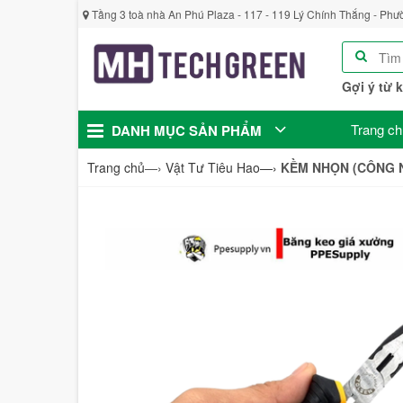
Tầng 3 toà nhà An Phú Plaza - 117 - 119 Lý Chính Thắng - Phư
Gợi ý từ 
Trang ch
DANH MỤC SẢN PHẨM
Trang chủ
—›
Vật Tư Tiêu Hao
—›
KỀM NHỌN (CÔNG N