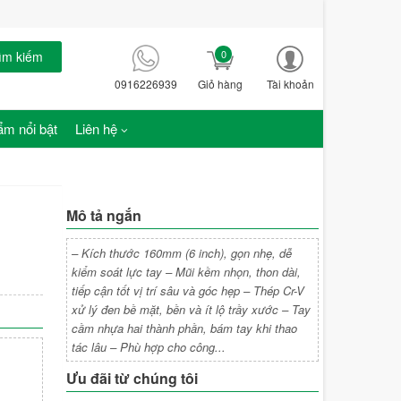
0
ìm kiếm
0916226939
Giỏ hàng
Tài khoản
m nổi bật
Liên hệ
Mô tả ngắn
– Kích thước 160mm (6 inch), gọn nhẹ, dễ
kiểm soát lực tay – Mũi kềm nhọn, thon dài,
tiếp cận tốt vị trí sâu và góc hẹp – Thép Cr-V
xử lý đen bề mặt, bền và ít lộ trầy xước – Tay
cầm nhựa hai thành phần, bám tay khi thao
tác lâu – Phù hợp cho công...
Ưu đãi từ chúng tôi