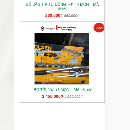
BỘ ĐẦU TÍP TỰ ĐỘNG 1/4" 14 MÓN – MÃ
15150
280.000₫
560.000₫
-50%
BỘ TÍP 3/4" 15 MÓN – MÃ 15148
2.450.000₫
4.900.000₫