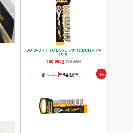
BỘ ĐẦU TÍP TỰ ĐỘNG 3/8" 12 MÓN – MÃ
15151
380.000₫
760.000₫
-50%