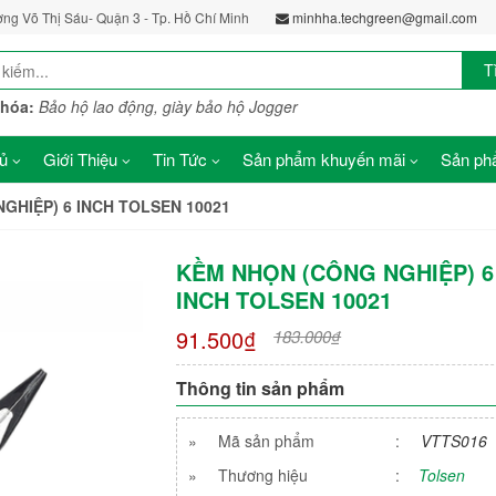
ờng Võ Thị Sáu- Quận 3 - Tp. Hồ Chí Minh
minhha.techgreen@gmail.com
T
khóa:
Bảo hộ lao động, giày bảo hộ Jogger
ủ
Giới Thiệu
Tin Tức
Sản phẩm khuyến mãi
Sản phẩ
GHIỆP) 6 INCH TOLSEN 10021
KỀM NHỌN (CÔNG NGHIỆP) 6
INCH TOLSEN 10021
91.500₫
183.000₫
Thông tin sản phẩm
»
Mã sản phẩm
:
VTTS016
»
Thương hiệu
:
Tolsen