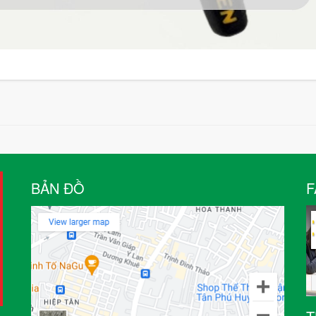
BẢN ĐỒ
F