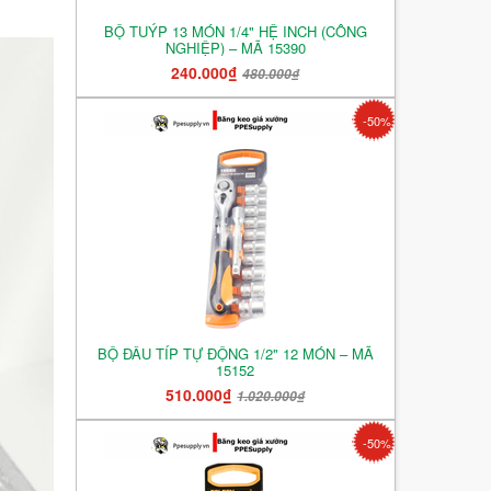
BỘ TUÝP 13 MÓN 1/4" HỆ INCH (CÔNG
NGHIỆP) – MÃ 15390
240.000₫
480.000₫
-50%
BỘ ĐẦU TÍP TỰ ĐỘNG 1/2" 12 MÓN – MÃ
15152
510.000₫
1.020.000₫
-50%