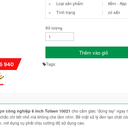
»
Loại sản phẩm
:
Kềm - Kẹp
»
Tình trạng
:
có sẳn
Số lượng
Thêm vào giỏ
Tags:
ọn công nghiệp 6 inch Tolsen 10021
cho cảm giác “đúng tay” ngay t
hắc chi tiết nhỏ mà không che tầm nhìn. Bề mặt xử lý đen tạo chất c
h, nơi dụng cụ phải chịu cường độ sử dụng cao.