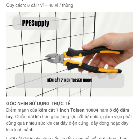
Quy cách: 6 cái / vỉ – 48 vỉ / thùng
GÓC NHÌN SỬ DỤNG THỰC TẾ
Điểm mạnh của
kềm cắt 7 inch Tolsen 10004
nằm ở
độ đầm
tay
. Chiều dài lớn hơn giúp tăng lực cắt tự nhiên, giảm việc phải
dùng quá nhiều sức khi cắt dây điện cứng, dây đồng hoặc dây
kim loại mảnh.
Lưỡi cắt được gia công sắc và đều, cho vết cắt dứt khoát, hạn