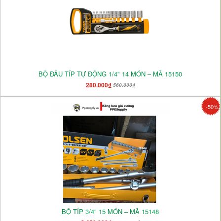
BỘ ĐẦU TÍP TỰ ĐỘNG 1/4" 14 MÓN – MÃ 15150
280.000₫
560.000₫
-50%
BỘ TÍP 3/4" 15 MÓN – MÃ 15148