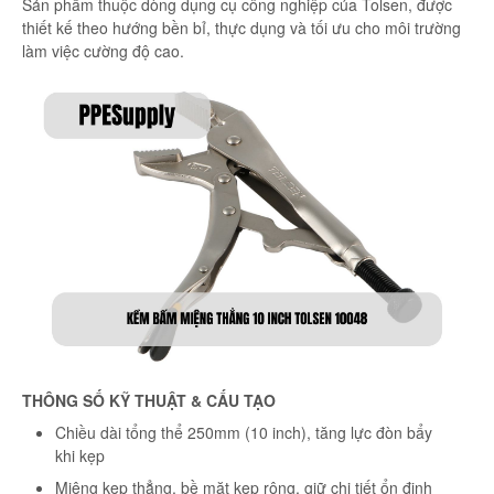
Sản phẩm thuộc dòng dụng cụ công nghiệp của Tolsen, được
thiết kế theo hướng bền bỉ, thực dụng và tối ưu cho môi trường
làm việc cường độ cao.
THÔNG SỐ KỸ THUẬT & CẤU TẠO
Chiều dài tổng thể 250mm (10 inch), tăng lực đòn bẩy
khi kẹp
Miệng kẹp thẳng, bề mặt kẹp rộng, giữ chi tiết ổn định