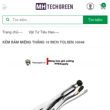
0
Tìm kiếm
Trang chủ
—›
Vật Tư Tiêu Hao
—›
KỀM BẤM MIỆNG THẲNG 10 INCH TOLSEN 10048