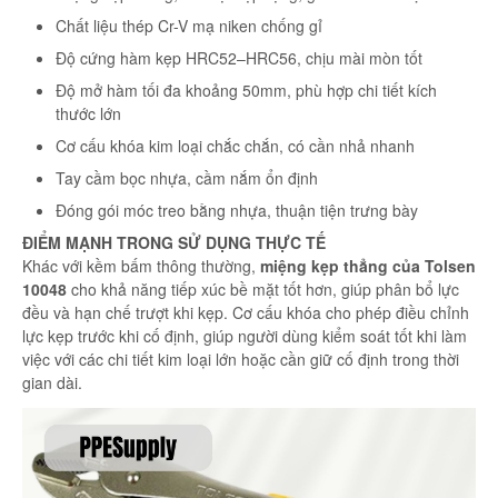
Chất liệu thép Cr-V mạ niken chống gỉ
Độ cứng hàm kẹp HRC52–HRC56, chịu mài mòn tốt
Độ mở hàm tối đa khoảng 50mm, phù hợp chi tiết kích
thước lớn
Cơ cấu khóa kim loại chắc chắn, có cần nhả nhanh
Tay cầm bọc nhựa, cầm nắm ổn định
Đóng gói móc treo bằng nhựa, thuận tiện trưng bày
ĐIỂM MẠNH TRONG SỬ DỤNG THỰC TẾ
Khác với kềm bấm thông thường,
miệng kẹp thẳng của Tolsen
10048
cho khả năng tiếp xúc bề mặt tốt hơn, giúp phân bổ lực
đều và hạn chế trượt khi kẹp. Cơ cấu khóa cho phép điều chỉnh
lực kẹp trước khi cố định, giúp người dùng kiểm soát tốt khi làm
việc với các chi tiết kim loại lớn hoặc cần giữ cố định trong thời
gian dài.